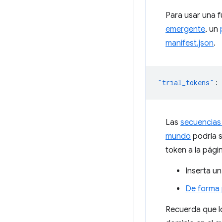
Para usar una 
emergente
, un
manifest.json
.
"trial_tokens"
:
Las
secuencias
mundo
podría s
token a la pági
Inserta u
De forma
Recuerda que lo