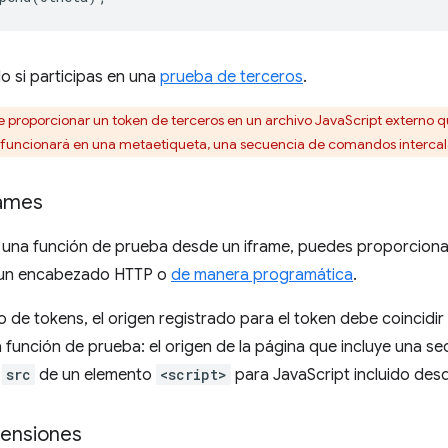
o si participas en una
prueba de terceros
.
 proporcionar un token de terceros en un archivo JavaScript externo 
o funcionará en una metaetiqueta, una secuencia de comandos interca
rames
 una función de prueba desde un iframe, puedes proporciona
 un encabezado HTTP o
de manera programática
.
o de tokens, el origen registrado para el token debe coincidi
 función de prueba: el origen de la página que incluye una 
l
src
de un elemento
<script>
para JavaScript incluido desd
tensiones