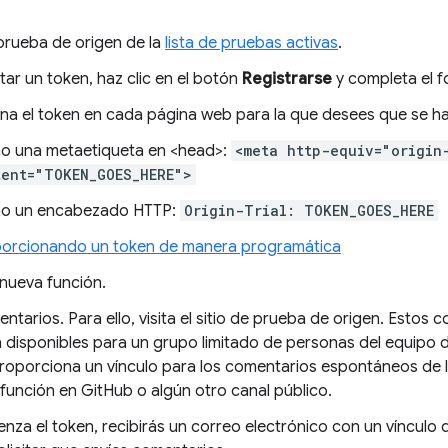
 prueba de origen de la
lista de pruebas activas
.
itar un token, haz clic en el botón
Registrarse
y completa el f
na el token en cada página web para la que desees que se hab
 una metaetiqueta en <head>:
<meta http-equiv="origin
tent="TOKEN_GOES_HERE">
o un encabezado HTTP:
Origin-Trial: TOKEN_GOES_HERE
orcionando un token de manera programática
 nueva función.
ntarios. Para ello, visita el sitio de prueba de origen. Estos
n disponibles para un grupo limitado de personas del equip
roporciona un vínculo para los comentarios espontáneos de l
a función en GitHub o algún otro canal público.
za el token, recibirás un correo electrónico con un vínculo d