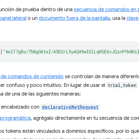
función de prueba dentro de una
secuencia de comandos en 
panel lateral
o un
documento fuera de la pantalla
, usa la
clav
[
"AnlT7gRo/750gGKtoI/A3D2rL5yAQA9wISlLqHGE6vJQinPfk0Hi
 de comandos de contenido
se controlan de manera diferent
er confuso y poco intuitivo. En lugar de usar el
trial_token
na de una de las siguientes maneras:
n encabezado con
declarativeNetRequest
 programática
, agrégalo directamente en tu secuencia de c
s tokens están vinculados a dominios específicos, por lo que