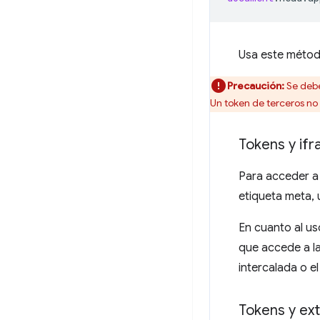
Usa este métod
Precaución:
Se debe
Un token de terceros n
Tokens y if
Para acceder a
etiqueta meta,
En cuanto al us
que accede a la
intercalada o e
Tokens y ex