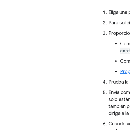
Elige una
Para solic
Proporcio
Como
con
Com
Prop
Prueba la
Envía come
solo está
también p
dirige a l
Cuando ven