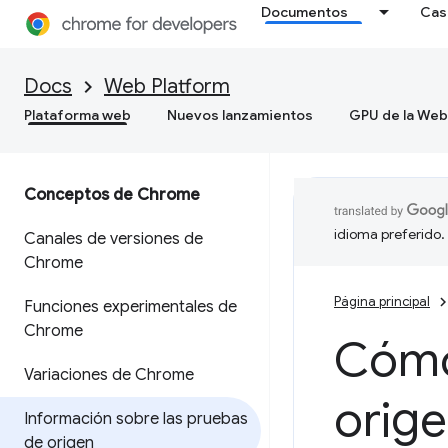
Documentos
Cas
Docs
Web Platform
Plataforma web
Nuevos lanzamientos
GPU de la Web
Conceptos de Chrome
idioma preferido.
Canales de versiones de
Chrome
Página principal
Funciones experimentales de
Chrome
Cómo
Variaciones de Chrome
orig
Información sobre las pruebas
de origen