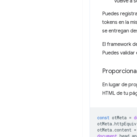
vuelve a s
Puedes registra
tokens en la mi
se entregan des
El framework de
Puedes validar
Proporciona
En lugar de pr
HTML de tu pági
const
otMeta
=
d
otMeta
.
httpEquiv
otMeta
.
content
=
document
.
head
.
ap