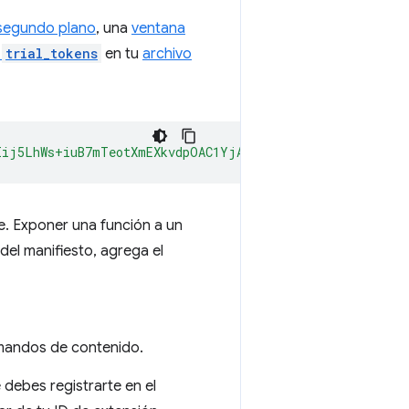
segundo plano
, una
ventana
e
trial_tokens
en tu
archivo
Iij5LhWs+iuB7mTeotXmEXkvdpOAC1YjAgAAAG97Im9yaWdpbiI6ImN
e. Exponer una función a un
del manifiesto, agrega el
omandos de contenido.
 debes registrarte en el