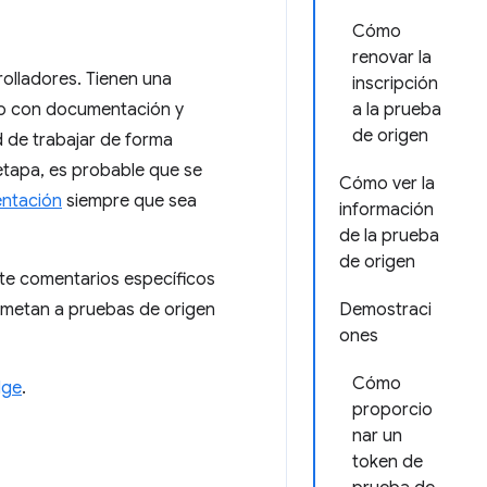
Cómo
renovar la
rolladores. Tienen una
inscripción
ado con documentación y
a la prueba
de origen
d de trabajar de forma
etapa, es probable que se
Cómo ver la
entación
siempre que sea
información
de la prueba
de origen
nte comentarios específicos
sometan a pruebas de origen
Demostraci
ones
Cómo
dge
.
proporcio
nar un
token de