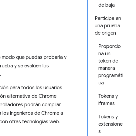
de baja
Participa en
una prueba
de origen
Proporcio
na un
de modo que puedas probarla y
token de
prueba y se evalúen los
manera
.
programáti
ca
ción para todos los usuarios
ión alternativa de Chrome
Tokens y
iframes
arrolladores podrán compilar
a los ingenieros de Chrome a
Tokens y
con otras tecnologías web.
extensione
s