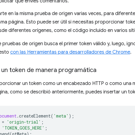
olicitar que envíes comentarios.
rte en la misma prueba de origen varias veces, para diferentes 
sma página. Esto puede ser útil si necesitas proporcionar tok
de diferentes orígenes, como el código incluido en varios sit
 pruebas de origen busca el primer token válido y, luego, ig
 esto
con las Herramientas para desarrolladores de Chrome
.
 un token de manera programática
oporcionar un token como un encabezado HTTP o como una m
na, como se describió anteriormente, puedes insertar un tok
ocument
.
createElement
(
'meta'
);
=
'origin-trial'
;
'TOKEN_GOES_HERE'
;
pend
(
otMeta
);