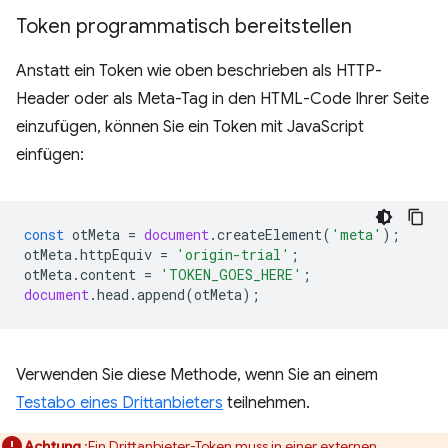
Token programmatisch bereitstellen
Anstatt ein Token wie oben beschrieben als HTTP-
Header oder als Meta-Tag in den HTML-Code Ihrer Seite
einzufügen, können Sie ein Token mit JavaScript
einfügen:
const
otMeta
=
document
.
createElement
(
'meta'
);
otMeta
.
httpEquiv
=
'origin-trial'
;
otMeta
.
content
=
'TOKEN_GOES_HERE'
;
document
.
head
.
append
(
otMeta
);
Verwenden Sie diese Methode, wenn Sie an einem
Testabo eines Drittanbieters
teilnehmen.
Achtung
:Ein Drittanbieter-Token muss in einer externen