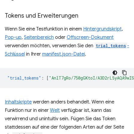
Tokens und Erweiterungen
Wenn Sie eine Testfunktion in einem
Hintergrundskript
,
Pop-up
,
Seitenbereich
oder
Offscreen-Dokument
verwenden möchten, verwenden Sie den
trial_tokens
-
Schlüssel
in Ihrer
manifest.json-Datei
.
"trial_tokens"
:
[
"AnlT7gRo/750gGKtoI/A3D2rL5yAQA9wI
Inhaltskripte
werden anders behandelt. Wenn eine
Funktion nur in einer
Welt
verfügbar ist, kann das
verwirrend und unintuitiv sein. Fügen Sie das Token
stattdessen auf eine der folgenden Arten auf der Seite