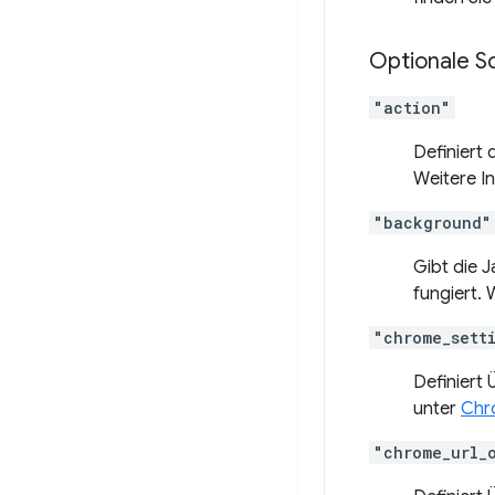
Optionale Sc
"action"
Definiert
Weitere I
"background"
Gibt die J
fungiert. 
"chrome_sett
Definiert
unter
Chr
"chrome_url_