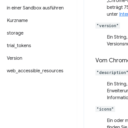
„Chrome-E
beträgt 7
in einer Sandbox ausführen
unter
Inte
Kurzname
"version"
storage
Ein Strin
Versionsn
trial
_
tokens
Version
Vom Chrome 
web
_
accessible
_
resources
"description
Ein String
Erweiteru
Informati
"icons"
Ein oder 
finden Sie