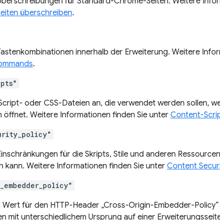
 Überschreibungen für Standard-Chrome-Seiten. Weitere Infor
iten überschreiben
.
 Tastenkombinationen innerhalb der Erweiterung. Weitere Infor
commands
.
ipts"
Script- oder CSS-Dateien an, die verwendet werden sollen, w
 öffnet. Weitere Informationen finden Sie unter
Content-Scri
urity_policy"
Einschränkungen für die Skripts, Stile und anderen Ressourcen
 kann. Weitere Informationen finden Sie unter
Content Securi
n_embedder_policy"
n Wert für den HTTP-Header „Cross-Origin-Embedder-Policy“ 
n mit unterschiedlichem Ursprung auf einer Erweiterungsseite 