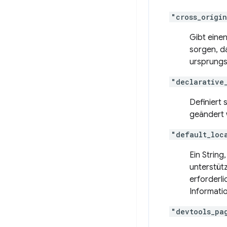
"cross_origi
Gibt eine
sorgen, d
ursprungs
"declarative
Definiert 
geändert 
"default_loc
Ein Strin
unterstütz
erforderli
Informati
"devtools_pa