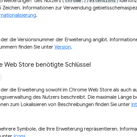
rweiterungen“ des Nutzers (
chrome://extensions
) identif
5 Zeichen. Informationen zur Verwendung gebietsschemaspezi
rnationalisierung
.
g, der die Versionsnummer der Erweiterung angibt. Informatio
ummern finden Sie unter
Version
.
Web Store benötigte Schlüssel
"
, der die Erweiterung sowohl im Chrome Web Store als auch au
ngsverwaltung des Nutzers beschreibt. Die maximale Länge be
onen zum Lokalisieren von Beschreibungen finden Sie unter
In
mehrere Symbole, die Ihre Erweiterung repräsentieren. Informa
 unter
Icons
.