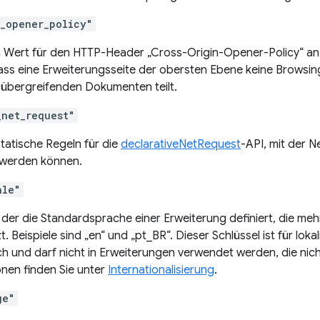
n_opener_policy"
n Wert für den HTTP-Header „Cross-Origin-Opener-Policy“ an
ass eine Erweiterungsseite der obersten Ebene keine Browsi
übergreifenden Dokumenten teilt.
_net_request"
statische Regeln für die
declarativeNetRequest
-API, mit der 
werden können.
ale"
g, der die Standardsprache einer Erweiterung definiert, die m
t. Beispiele sind „en“ und „pt_BR“. Dieser Schlüssel ist für loka
ch und darf nicht in Erweiterungen verwendet werden, die nicht
onen finden Sie unter
Internationalisierung
.
ge"