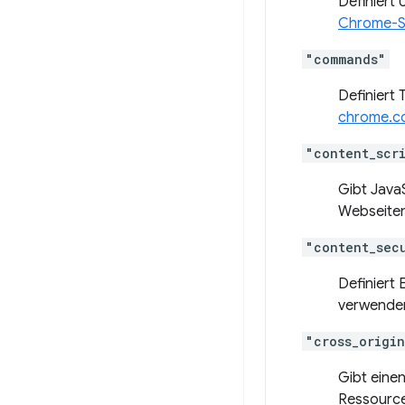
Definiert
Chrome-Se
"commands"
Definiert
chrome.
"content_scr
Gibt Java
Webseiten
"content_sec
Definiert 
verwenden
"cross_origi
Gibt eine
Ressource