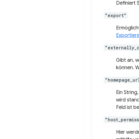
Definiert 
"export"
Ermöglich
Exportier
"externally_
Gibt an, 
können. W
"homepage_ur
Ein String
wird stan
Feld ist b
"host_permis
Hier werd