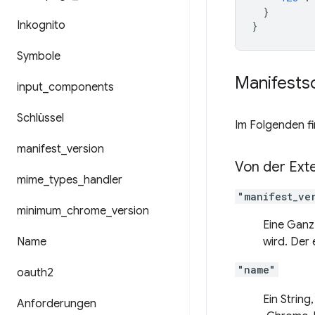
}
Inkognito
}
Symbole
Manifests
input
_
components
Schlüssel
Im Folgenden fi
manifest
_
version
Von der Ext
mime
_
types
_
handler
"manifest_ve
minimum
_
chrome
_
version
Eine Ganz
Name
wird. Der 
"name"
oauth2
Ein String
Anforderungen