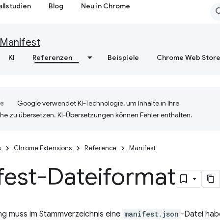
allstudien
Blog
Neu in Chrome
Manifest
KI
Referenzen
Beispiele
Chrome Web Stor
Google verwendet KI-Technologie, um Inhalte in Ihre
he zu übersetzen. KI-Übersetzungen können Fehler enthalten.
s
Chrome Extensions
Reference
Manifest
fest-Dateiformat
ng muss im Stammverzeichnis eine
manifest.json
-Datei habe