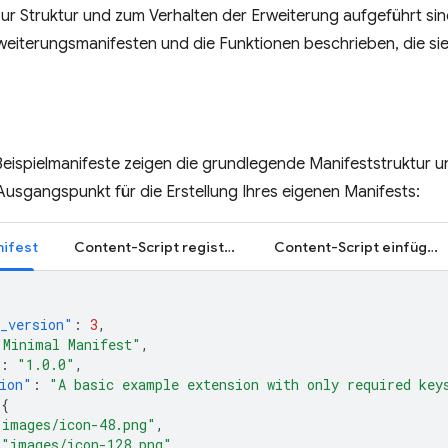
ur Struktur und zum Verhalten der Erweiterung aufgeführt sind
weiterungsmanifesten und die Funktionen beschrieben, die si
eispielmanifeste zeigen die grundlegende Manifeststruktur u
Ausgangspunkt für die Erstellung Ihres eigenen Manifests:
nifest
Content-Script registrieren
Content-Script einfügen
_version"
:
3
,
"Minimal Manifest"
,
:
"1.0.0"
,
ion"
:
"A basic example extension with only required key
{
"images/icon-48.png"
,
"images/icon-128.png"