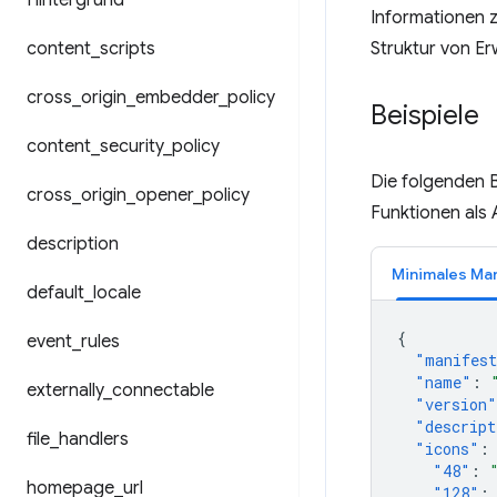
Hintergrund
Informationen z
content
_
scripts
Struktur von Er
cross
_
origin
_
embedder
_
policy
Beispiele
content
_
security
_
policy
Die folgenden B
cross
_
origin
_
opener
_
policy
Funktionen als 
description
Minimales Ma
default
_
locale
{
event
_
rules
"manifest
"name"
:
externally
_
connectable
"version"
"descript
file
_
handlers
"icons"
:
"48"
:
homepage
_
url
"128"
: