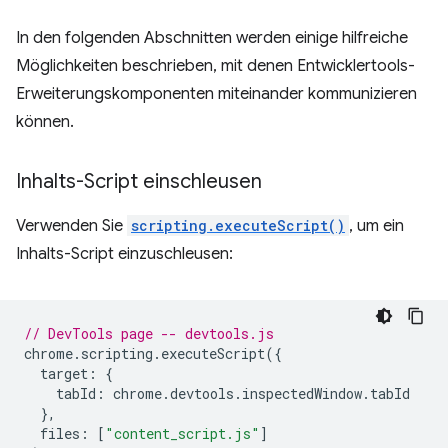
In den folgenden Abschnitten werden einige hilfreiche
Möglichkeiten beschrieben, mit denen Entwicklertools-
Erweiterungskomponenten miteinander kommunizieren
können.
Inhalts-Script einschleusen
Verwenden Sie
scripting.executeScript()
, um ein
Inhalts-Script einzuschleusen:
// DevTools page -- devtools.js
chrome
.
scripting
.
executeScript
({
target
:
{
tabId
:
chrome
.
devtools
.
inspectedWindow
.
tabId
},
files
:
[
"content_script.js"
]