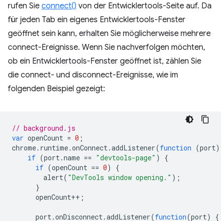
rufen Sie
connect()
von der Entwicklertools-Seite auf. Da
für jeden Tab ein eigenes Entwicklertools-Fenster
geöffnet sein kann, erhalten Sie möglicherweise mehrere
connect-Ereignisse. Wenn Sie nachverfolgen möchten,
ob ein Entwicklertools-Fenster geöffnet ist, zählen Sie
die connect- und disconnect-Ereignisse, wie im
folgenden Beispiel gezeigt:
// background.js
var
openCount
=
0
;
chrome
.
runtime
.
onConnect
.
addListener
(
function
(
port
)
if
(
port
.
name
==
"devtools-page"
)
{
if
(
openCount
==
0
)
{
alert
(
"DevTools window opening."
);
}
openCount
++
;
port
.
onDisconnect
.
addListener
(
function
(
port
)
{