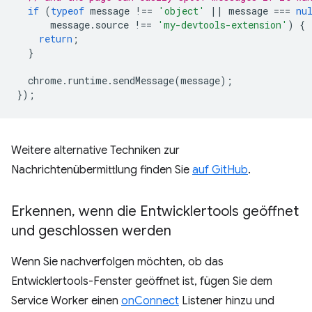
if
(
typeof
message
!==
'object'
||
message
===
nu
message
.
source
!==
'my-devtools-extension'
)
{
return
;
}
chrome
.
runtime
.
sendMessage
(
message
);
});
Weitere alternative Techniken zur
Nachrichtenübermittlung finden Sie
auf GitHub
.
Erkennen
,
wenn die Entwicklertools geöffnet
und geschlossen werden
Wenn Sie nachverfolgen möchten, ob das
Entwicklertools-Fenster geöffnet ist, fügen Sie dem
Service Worker einen
onConnect
Listener hinzu und