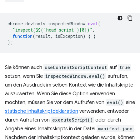
chrome
.
devtools
.
inspectedWindow
.
eval
(
"inspect($$('head script')[0])"
,
function
(
result
,
isException
)
{
}
);
Sie können auch
useContentScriptContext
auf
true
setzen, wenn Sie
inspectedWindow.eval()
aufrufen,
um den Ausdruck im selben Kontext wie die Inhaltskripte
auszuwerten. Wenn Sie diese Option verwenden
möchten, müssen Sie vor dem Aufrufen von
eval()
eine
statische Inhaltskriptdeklaration
verwenden, entweder
durch Aufrufen von
executeScript()
oder durch
Angabe eines Inhaltsskripts in der Datei
manifest.json
.
Nachdem der Inhaltskriptkontext geladen wurde, können