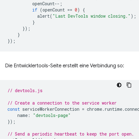
openCount
--
;
if
(
openCount
==
0
)
{
alert
(
"Last DevTools window closing."
);
}
});
}
});
Die Entwicklertools-Seite erstellt eine Verbindung so:
// devtools.js
// Create a connection to the service worker
const
serviceWorkerConnection
=
chrome
.
runtime
.
conne
name
:
"devtools-page"
});
// Send a periodic heartbeat to keep the port open.