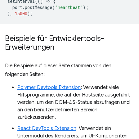
setInterval
(()
=
>
{
port
.
postMessage
(
"heartbeat"
);
},
15000
);
Beispiele für Entwicklertools-
Erweiterungen
Die Beispiele auf dieser Seite stammen von den
folgenden Seiten:
Polymer Devtools Extension
: Verwendet viele
Hilfsprogramme, die auf der Hostseite ausgeführt
werden, um den DOM-/JS-Status abzufragen und
an den benutzerdefinierten Bereich
zurückzusenden.
React DevTools Extension
: Verwendet ein
Untermodul des Renderers, um UI-Komponenten