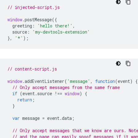
// injected-script.js
window
.
postMessage
({
greeting
:
'hello there!'
,
source
:
'my-devtools-extension'
},
'*'
);
// content-script.js
window
.
addEventListener
(
'message'
,
function
(
event
)
{
// Only accept messages from the same frame
if
(
event
.
source
!==
window
)
{
return
;
}
var
message
=
event
.
data
;
// Only accept messages that we know are ours. Not
// and the page can easily spoof messages if it wa