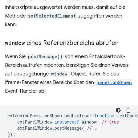
Inhaltskripte ausgewertet werden muss, damit auf die
Methode
setSelectedElement
zugegriffen werden
kann.
window
eines Referenzbereichs abrufen
Wenn Sie
postMessage()
von einem Entwicklertools-
Bereich aufrufen möchten, benötigen Sie einen Verweis
auf das zugehörige
window
-Objekt. Rufen Sie das
Iframe-Fenster eines Bereichs über den
panel.onShown
Event-Handler ab:
extensionPanel
.
onShown
.
addListener
(
function
(
extPane
extPanelWindow
instanceof
Window
;
// true
extPanelWindow
.
postMessage
(
// …
});