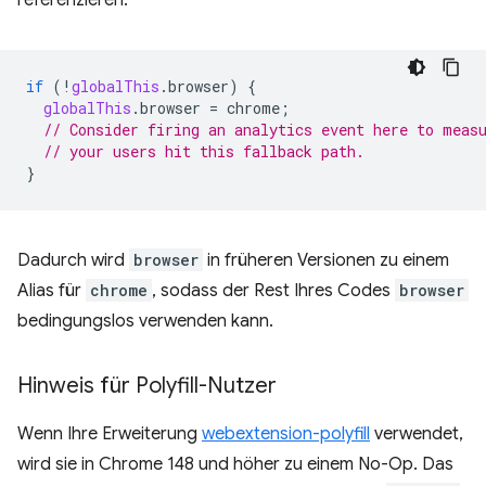
referenzieren:
if
(
!
globalThis
.
browser
)
{
globalThis
.
browser
=
chrome
;
// Consider firing an analytics event here to meas
// your users hit this fallback path.
}
Dadurch wird
browser
in früheren Versionen zu einem
Alias für
chrome
, sodass der Rest Ihres Codes
browser
bedingungslos verwenden kann.
Hinweis für Polyfill-Nutzer
Wenn Ihre Erweiterung
webextension-polyfill
verwendet,
wird sie in Chrome 148 und höher zu einem No-Op. Das