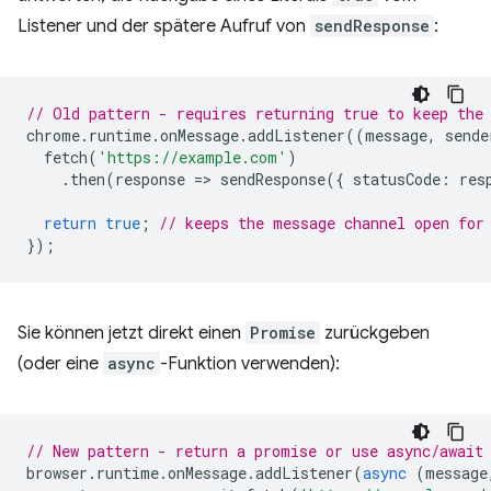
Listener und der spätere Aufruf von
sendResponse
:
// Old pattern - requires returning true to keep the
chrome
.
runtime
.
onMessage
.
addListener
((
message
,
sende
fetch
(
'https://example.com'
)
.
then
(
response
=
>
sendResponse
({
statusCode
:
res
return
true
;
// keeps the message channel open for
});
Sie können jetzt direkt einen
Promise
zurückgeben
(oder eine
async
-Funktion verwenden):
// New pattern - return a promise or use async/await
browser
.
runtime
.
onMessage
.
addListener
(
async
(
message