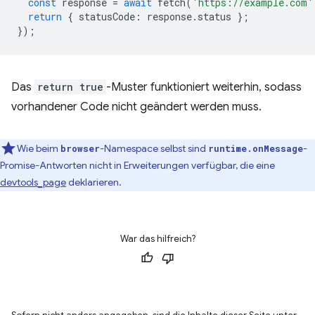
const
response
=
await
fetch
(
'https://example.com'
return
{
statusCode
:
response
.
status
};
});
Das
return true
-Muster funktioniert weiterhin, sodass
vorhandener Code nicht geändert werden muss.
Wie beim
-Namespace selbst sind
-
browser
runtime.onMessage
Promise-Antworten nicht in Erweiterungen verfügbar, die eine
devtools_page
deklarieren.
War das hilfreich?