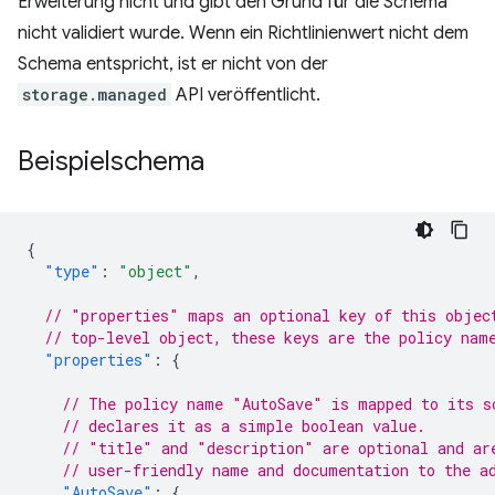
Erweiterung nicht und gibt den Grund für die Schema
nicht validiert wurde. Wenn ein Richtlinienwert nicht dem
Schema entspricht, ist er nicht von der
storage.managed
API veröffentlicht.
Beispielschema
{
"type"
:
"object"
,
// "properties" maps an optional key of this objec
// top-level object, these keys are the policy nam
"properties"
:
{
// The policy name "AutoSave" is mapped to its s
// declares it as a simple boolean value.
// "title" and "description" are optional and ar
// user-friendly name and documentation to the a
"AutoSave"
:
{