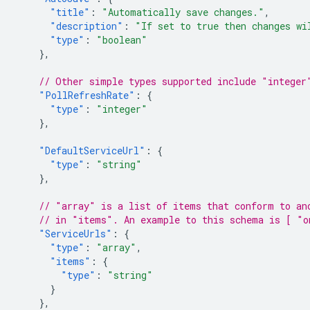
"title"
:
"Automatically save changes."
,
"description"
:
"If set to true then changes wi
"type"
:
"boolean"
},
// Other simple types supported include "integer
"PollRefreshRate"
:
{
"type"
:
"integer"
},
"DefaultServiceUrl"
:
{
"type"
:
"string"
},
// "array" is a list of items that conform to an
// in "items". An example to this schema is [ "o
"ServiceUrls"
:
{
"type"
:
"array"
,
"items"
:
{
"type"
:
"string"
}
},