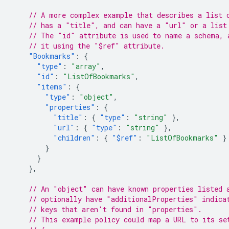
// A more complex example that describes a list 
// has a "title", and can have a "url" or a list
// The "id" attribute is used to name a schema, 
// it using the "$ref" attribute.
"Bookmarks"
:
{
"type"
:
"array"
,
"id"
:
"ListOfBookmarks"
,
"items"
:
{
"type"
:
"object"
,
"properties"
:
{
"title"
:
{
"type"
:
"string"
},
"url"
:
{
"type"
:
"string"
},
"children"
:
{
"$ref"
:
"ListOfBookmarks"
}
}
}
},
// An "object" can have known properties listed 
// optionally have "additionalProperties" indica
// keys that aren't found in "properties".
// This example policy could map a URL to its se