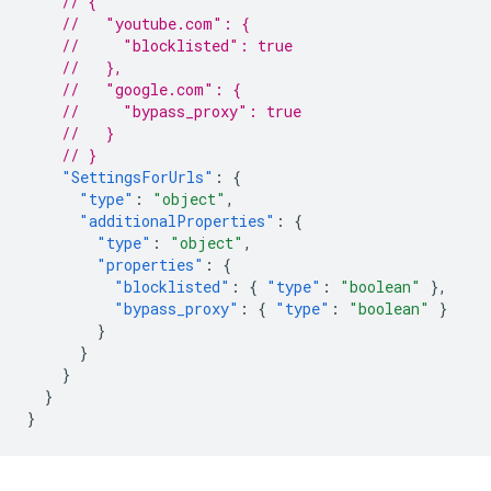
// {
//   "youtube.com": {
//     "blocklisted": true
//   },
//   "google.com": {
//     "bypass_proxy": true
//   }
// }
"SettingsForUrls"
:
{
"type"
:
"object"
,
"additionalProperties"
:
{
"type"
:
"object"
,
"properties"
:
{
"blocklisted"
:
{
"type"
:
"boolean"
},
"bypass_proxy"
:
{
"type"
:
"boolean"
}
}
}
}
}
}