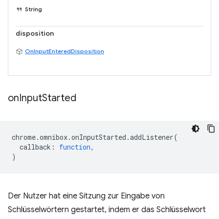
String
disposition
OnInputEnteredDisposition
on
Input
Started
chrome
.
omnibox
.
onInputStarted
.
addListener
(
callback
:
function
,
)
Der Nutzer hat eine Sitzung zur Eingabe von
Schlüsselwörtern gestartet, indem er das Schlüsselwort