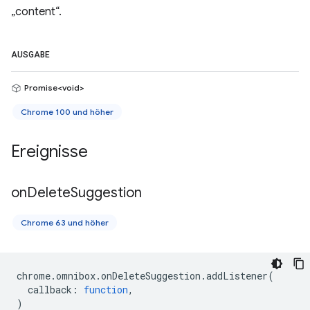
„content“.
AUSGABE
Promise<void>
Chrome 100 und höher
Ereignisse
on
Delete
Suggestion
Chrome 63 und höher
chrome
.
omnibox
.
onDeleteSuggestion
.
addListener
(
callback
:
function
,
)