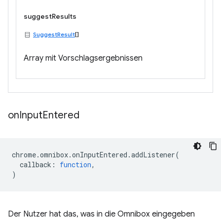
suggestResults
SuggestResult
[]
Array mit Vorschlagsergebnissen
on
Input
Entered
chrome
.
omnibox
.
onInputEntered
.
addListener
(
callback
:
function
,
)
Der Nutzer hat das, was in die Omnibox eingegeben