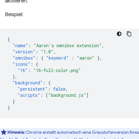
aktivieren.
Beispiel:
{
"name"
:
"Aaron's omnibox extension"
,
"version"
:
"1.0"
,
"omnibox"
:
{
"keyword"
:
"aaron"
},
"icons"
:
{
"16"
:
"16-full-color.png"
},
"background"
:
{
"persistent"
:
false
,
"scripts"
:
[
"background.js"
]
}
}
Hinweis
:Chrome erstellt automatisch eine Graustufenversion Ihres