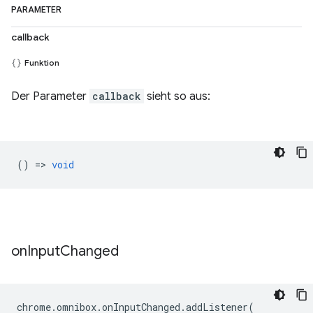
PARAMETER
callback
Funktion
Der Parameter
callback
sieht so aus:
() =>
void
on
Input
Changed
chrome
.
omnibox
.
onInputChanged
.
addListener
(