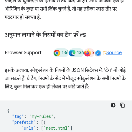
फ़ाइल के यूआरएल के हिसाब से तय किए जाएंगे. अगर आपको एक ही
ऑरिजिन के कुछ या सभी लिंक चुनने हैं, तो यह तरीका खास तौर पर
मददगार हो सकता है.
अनुमान लगाने के नियमों का टैग फ़ील्ड
136
136
x
Browser Support
Source
इसके अलावा, स्पेकुलेशन के नियमों के JSON सिंटैक्स में, "टैग" भी जोड़े
जा सकते हैं. ये टैग, नियमों के सेट में मौजूद स्पेकुलेशन के सभी नियमों के
लिए, कुल मिलाकर एक ही लेवल पर जोड़े जाते हैं:
{
"tag"
:
"my-rules"
,
"prefetch"
:
[{
"urls"
:
[
"next.html"
]