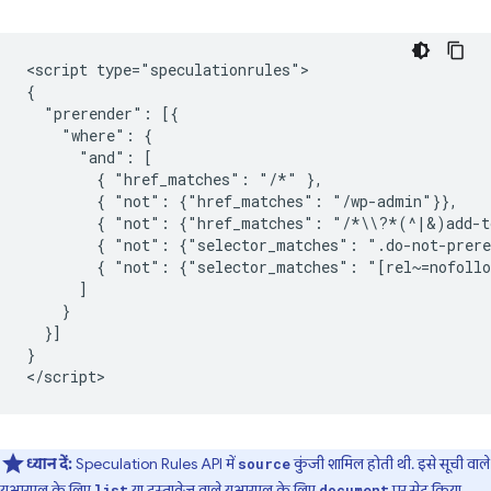
<script type="speculationrules">

{

  "prerender": [{

    "where": {

      "and": [

        { "href_matches": "/*" },

        { "not": {"href_matches": "/wp-admin"}},

        { "not": {"href_matches": "/*\\?*(^|&)add-to
        { "not": {"selector_matches": ".do-not-prere
        { "not": {"selector_matches": "[rel~=nofollo
      ]

    }

  }]

}

ध्यान दें:
Speculation Rules API में
कुंजी शामिल होती थी. इसे सूची वाले
source
यूआरएल के लिए
या दस्तावेज़ वाले यूआरएल के लिए
पर सेट किया
list
document