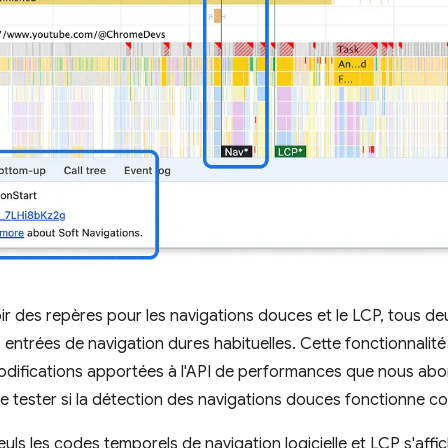
r des repères pour les navigations douces et le LCP, tous d
s entrées de navigation dures habituelles. Cette fonctionnalité
odifications apportées à l'API de performances que nous abord
 tester si la détection des navigations douces fonctionne co
seuls les codes temporels de navigation logicielle et LCP s'affi