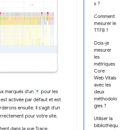
s ?
Comment
mesurer le
TTFB ?
Dois-je
mesurer
les
métriques
Core
Web Vitals
avec les
eux marqués d'un
*
pour les
deux
méthodolo
 est activée par défaut et est
gies ?
erons ensuite. Il s'agit d'un
rrectement pour votre site.
Utiliser la
bibliothèqu
chent dans la vue Trace.