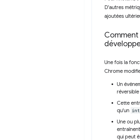
D'autres métriq
ajoutées ultéri
Comment C
développe
Une fois la fonc
Chrome modifier
Un événe
réversible
Cette ent
qu'un
int
Une ou pl
entraînen
qui peut ê