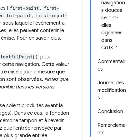
navigation
es (
first-paint
,
first-
s douces
entful-paint
,
first-input-
seront-
on sous laquelle l'événement a
elles
s, elles peuvent contenir le
signalées
émise. Pour en savoir plus,
dans
CrUX ?
ntentfulPaint()
pour
Commentair
 cette navigation. Cette valeur
es
être mise à jour à mesure que
ion sont observées.
Notez que
Journal des
onible dans les versions
modification
s
se soient produites avant la
Conclusion
chages). Dans ce cas, la fonction
 mémoire tampon et à revenir
Remercieme
ez que l'entrée renvoyée par
nts
la plus grande entrée