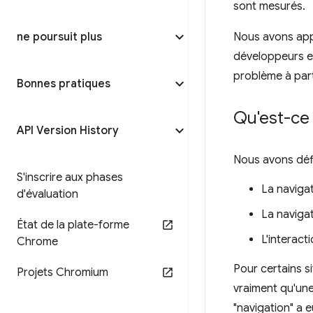
sont mesurés.
ne poursuit plus
Nous avons appo
développeurs e
problème à part
Bonnes pratiques
Qu'est-ce 
API Version History
Nous avons défi
S'inscrire aux phases
La navigat
d'évaluation
La navigat
État de la plate-forme
L'interact
Chrome
Pour certains si
Projets Chromium
vraiment qu'une 
"navigation" a e