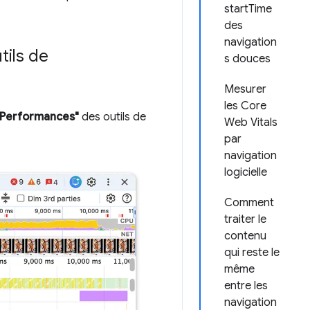
startTime
des
navigation
tils de
s douces
Mesurer
les Core
"Performances"
des outils de
Web Vitals
par
navigation
logicielle
Comment
traiter le
contenu
qui reste le
même
entre les
navigation