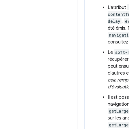
L'attribut
contentf
delay
,
e
été émis.
navigati
consultez
Le
soft-
récupérer
peut ensui
d'autres 
cela rempl
d'évaluat
Il est pos
navigation
getLarge
sur les an
getLarge