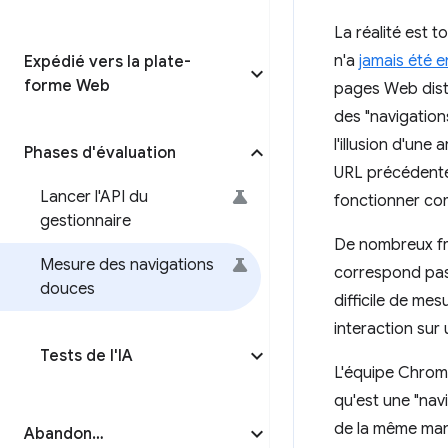
La réalité est 
n'a
jamais été 
Expédié vers la plate-
forme Web
pages Web distin
des "navigation
l'illusion d'un
Phases d'évaluation
URL précédentes
Lancer l'API du
fonctionner comm
gestionnaire
De nombreux fr
Mesure des navigations
correspond pas 
douces
difficile de mes
interaction sur
Tests de l'IA
L'équipe Chrome
qu'est une "nav
de la même mani
Abandon…