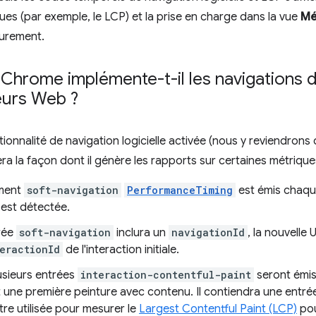
ues (par exemple, le LCP) et la prise en charge dans la vue
Mé
eurement.
hrome implémente-t-il les navigations 
urs Web ?
tionnalité de navigation logicielle activée (nous y reviendrons 
a la façon dont il génère les rapports sur certaines métriqu
ment
soft-navigation
PerformanceTiming
est émis chaque
 est détectée.
rée
soft-navigation
inclura un
navigationId
, la nouvelle 
eractionId
de l'interaction initiale.
usieurs entrées
interaction-contentful-paint
seront émise
t une première peinture avec contenu. Il contiendra une entr
tre utilisée pour mesurer le
Largest Contentful Paint (LCP)
pou