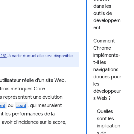
dans les
outils de
développem
ent
Comment
Chrome
implémente-
 151
, à partir duquel elle sera disponible
t-il les
navigations
douces pour
tilisateur réelle d'un site Web,
les
 trois métriques Core
développeur
les représentent une évolution
s Web ?
ded
ou
load
, qui mesuraient
Quelles
ent les performances de la
sont les
 avoir d'incidence sur le score,
implication
s de