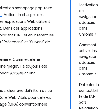
l'activation
application monopage populaire
des
s
. Au lieu de charger des
navigation
ces applications Web utilisent
s douces
t. Dans ces applications,
dans
Chrome ?
ifiant l'URL et en insérant les
 "Précédent" et "Suivant" de
Comment
activer les
navigation
manière. Comme cela ne
s douces
e "page", il a toujours été
dans
a page
actuelle
et une
Chrome ?
Détecter la
ndardiser une définition de ce
compatibili
té de l'API
Core Web Vitals pour celle-ci,
Soft
page (MPA) conventionnelle
Navigation