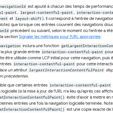
navigationId
est ajouté à chacun des temps de performanc
ul-paint
,
largest-contentful-paint
,
interaction-cont
vent
et
layout-shift
). Il correspond à l'entrée de navigati
 Notez que lorsque ces entrées couvrent des navigations douce
onId
précédent ou suivant, selon le moment où l'entrée a été 
 la section
Signaler les métriques pour l'URL appropriée
.
navigation
inclura une fonction
getLargestInteractionCo
 la plus grande entrée
interaction-contentful-paint
pour
te être utilisée comme LCP initial pour cette navigation, puis 
entrées
interaction-contentful-paint
pour cette interact
ace un attribut
largestInteractionContentfulPaint
disp
ion précédentes.
sible que certaines entrées
interaction-contentful-paint
 logicielle (si la mise à jour de l'URL n'a lieu qu'après ces affi
stInteractionContentfulPaint()
évite d'avoir à mettre en
ciennes entrées une fois la navigation logicielle terminée. Not
stInteractionContentfulPaint()
est une copie exacte de 