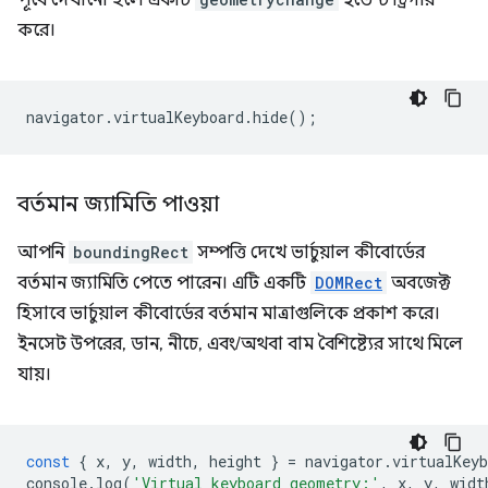
পূর্বে দেখানো হলে একটি
ইভেন্ট ট্রিগার
করে।
navigator
.
virtualKeyboard
.
hide
();
বর্তমান জ্যামিতি পাওয়া
আপনি
boundingRect
সম্পত্তি দেখে ভার্চুয়াল কীবোর্ডের
বর্তমান জ্যামিতি পেতে পারেন। এটি একটি
DOMRect
অবজেক্ট
হিসাবে ভার্চুয়াল কীবোর্ডের বর্তমান মাত্রাগুলিকে প্রকাশ করে।
ইনসেট উপরের, ডান, নীচে, এবং/অথবা বাম বৈশিষ্ট্যের সাথে মিলে
যায়।
const
{
x
,
y
,
width
,
height
}
=
navigator
.
virtualKeyb
console
.
log
(
'Virtual keyboard geometry:'
,
x
,
y
,
widt