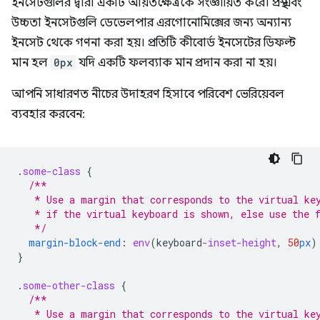
ইনসেটগুলির দ্বারা একটি আয়তক্ষেত্রকে সংজ্ঞায়িত করে। প্রস্থ এবং
উচ্চতা ইনসেটগুলি ডেভেলপার এরগোনোমিক্সের জন্য অন্যান্য
ইনসেট থেকে গণনা করা হয়। প্রতিটি কীবোর্ড ইনসেটের ডিফল্ট
মান হল
0px
যদি একটি ফলব্যাক মান প্রদান করা না হয়।
আপনি সাধারণত নীচের উদাহরণ হিসাবে পরিবেশ ভেরিয়েবল
ব্যবহার করবেন:
.
some-class
{
/**
   * Use a margin that corresponds to the virtual ke
   * if the virtual keyboard is shown, else use the 
   */
margin-block-end
:
env
(
keyboard
-inset-height
,
50
px
)
}
.
some-other-class
{
/**
   * Use a margin that corresponds to the virtual ke