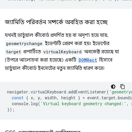
জ্যামিতি পরিবর্তন সম্পর্কে অবহিত করা হচ্ছে
যখনই ভার্চুয়াল কীবোর্ড প্রদর্শিত হয় বা অদৃশ্য হয়ে যায়,
geometrychange
ইভেন্টটি প্রেরণ করা হয়। ইভেন্টের
target
প্রপার্টিতে
virtualKeyboard
অবজেক্ট রয়েছে যা
(উপরে আলোচনা করা হয়েছে) একটি
DOMRect
হিসাবে
ভার্চুয়াল কীবোর্ড ইনসেটের নতুন জ্যামিতি ধারণ করে।
navigator
.
virtualKeyboard
.
addEventListener
(
'geometry
const
{
x
,
y
,
width
,
height
}
=
event
.
target
.
boundi
console
.
log
(
'Virtual keyboard geometry changed:'
,
});