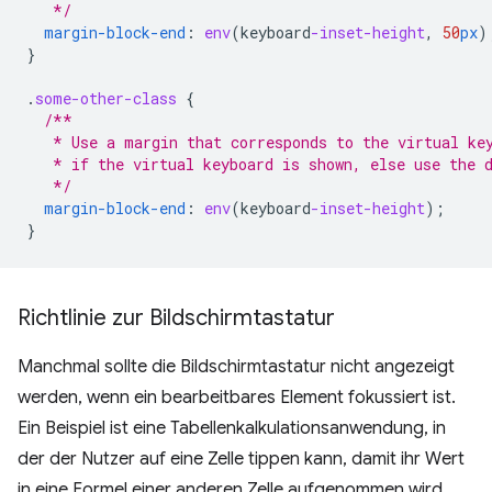
   */
margin-block-end
:
env
(
keyboard
-inset-height
,
50
px
)
}
.
some-other-class
{
/**
   * Use a margin that corresponds to the virtual ke
   * if the virtual keyboard is shown, else use the 
   */
margin-block-end
:
env
(
keyboard
-inset-height
);
}
Richtlinie zur Bildschirmtastatur
Manchmal sollte die Bildschirmtastatur nicht angezeigt
werden, wenn ein bearbeitbares Element fokussiert ist.
Ein Beispiel ist eine Tabellenkalkulationsanwendung, in
der der Nutzer auf eine Zelle tippen kann, damit ihr Wert
in eine Formel einer anderen Zelle aufgenommen wird.