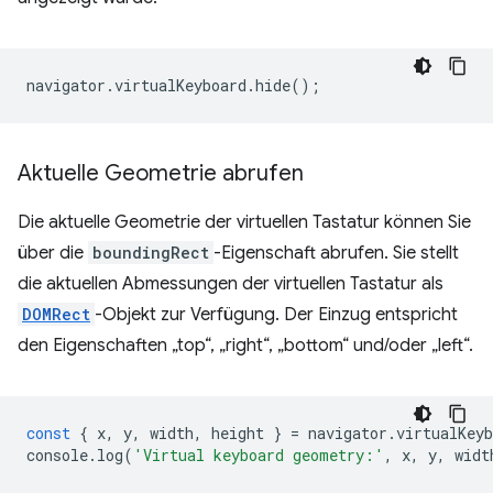
navigator
.
virtualKeyboard
.
hide
();
Aktuelle Geometrie abrufen
Die aktuelle Geometrie der virtuellen Tastatur können Sie
über die
boundingRect
-Eigenschaft abrufen. Sie stellt
die aktuellen Abmessungen der virtuellen Tastatur als
DOMRect
-Objekt zur Verfügung. Der Einzug entspricht
den Eigenschaften „top“, „right“, „bottom“ und/oder „left“.
const
{
x
,
y
,
width
,
height
}
=
navigator
.
virtualKeyb
console
.
log
(
'Virtual keyboard geometry:'
,
x
,
y
,
widt