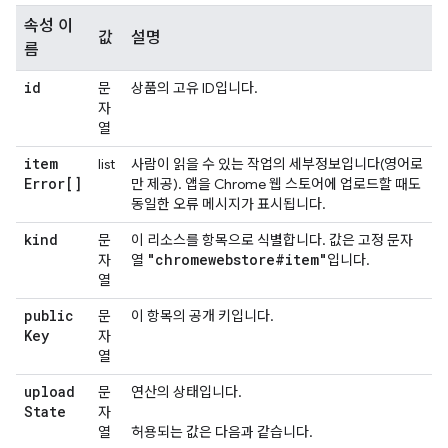
속성 이
값
설명
름
id
문
상품의 고유 ID입니다.
자
열
item
list
사람이 읽을 수 있는 작업의 세부정보입니다(영어로
Error[]
만 제공). 앱을 Chrome 웹 스토어에 업로드할 때도
동일한 오류 메시지가 표시됩니다.
kind
문
이 리소스를 항목으로 식별합니다. 값은 고정 문자
"chromewebstore#item"
자
열
입니다.
열
public
문
이 항목의 공개 키입니다.
Key
자
열
upload
문
연산의 상태입니다.
State
자
열
허용되는 값은 다음과 같습니다.