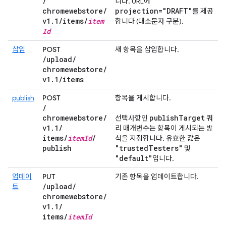
/
니다. URL에
chromewebstore
/
projection="DRAFT"
를 제공
v1
.
1
/
items
/
item
합니다 (대소문자 구분).
Id
삽입
POST
새 항목을 삽입합니다.
/
upload
/
chromewebstore
/
v1
.
1
/
items
publish
POST
항목을 게시합니다.
/
chromewebstore
/
publish
Target
선택사항인
쿼
v1
.
1
/
리 매개변수는 항목이 게시되는 방
items
/
item
Id
/
식을 지정합니다. 유효한 값은
publish
"trusted
Testers"
및
"default"
입니다.
업데이
PUT
기존 항목을 업데이트합니다.
/
upload
/
트
chromewebstore
/
v1
.
1
/
items
/
item
Id