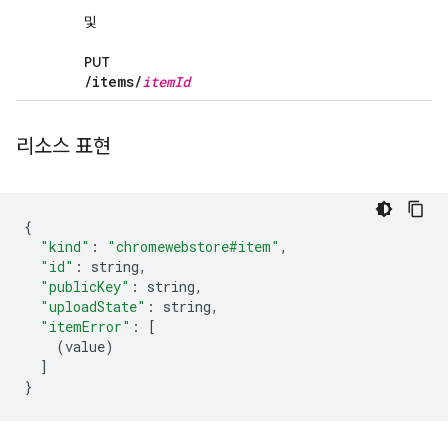
및
PUT
/
items
/
item
Id
리소스 표현
{
"kind"
:
"chromewebstore#item"
,
"id"
:
 string
,
"publicKey"
:
 string
,
"uploadState"
:
 string
,
"itemError"
:
[
(
value
)
]
}