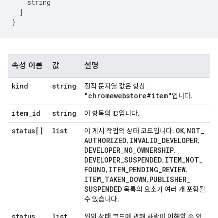
    string
]
}
속성 이름
값
설명
kind
string
정적 문자열 값은 항상
"chromewebstore#item"
입니다.
item
_
id
string
이 항목의 ID입니다.
status[]
list
OK
NOT
_
이 게시 작업의 상태 코드입니다.
,
AUTHORIZED
INVALID
_
DEVELOPER
,
,
DEVELOPER
_
NO
_
OWNERSHIP
,
DEVELOPER
_
SUSPENDED
ITEM
_
NOT
_
,
FOUND
ITEM
_
PENDING
_
REVIEW
,
,
ITEM
_
TAKEN
_
DOWN
PUBLISHER
_
,
SUSPENDED
목록의 요소가 여러 개 포함될
수 있습니다.
status
list
위의 상태 코드에 관해 사람이 이해할 수 있