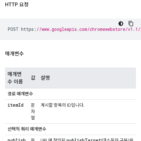
HTTP 요청
POST https
:
//www.googleapis.com/chromewebstore/v1.1/
매개변수
매개변
값
설명
수 이름
경로 매개변수
item
Id
문
게시할 항목의 ID입니다.
자
열
선택적 쿼리 매개변수
publish
publish
Target
문
URL에 정의된
(대소문자 구분)을