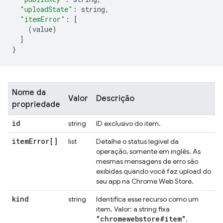
"uploadState"
:
 string
,
"itemError"
:
[
(
value
)
]
}
Nome da
Valor
Descrição
propriedade
id
string
ID exclusivo do item.
item
Error[]
list
Detalhe o status legível da
operação, somente em inglês. As
mesmas mensagens de erro são
exibidas quando você faz upload do
seu app na Chrome Web Store.
kind
string
Identifica esse recurso como um
item. Valor: a string fixa
"chromewebstore#item"
.