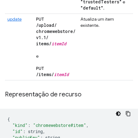
"trusted
Testers"
e
"default"
.
update
PUT
Atualiza um item
/
upload
/
existente.
chromewebstore
/
v1
.
1
/
items
/
item
Id
e
PUT
/
items
/
item
Id
Representação de recurso
{
"kind"
:
"chromewebstore#item"
,
"id"
:
 string
,
"publicKey"
:
 string
,