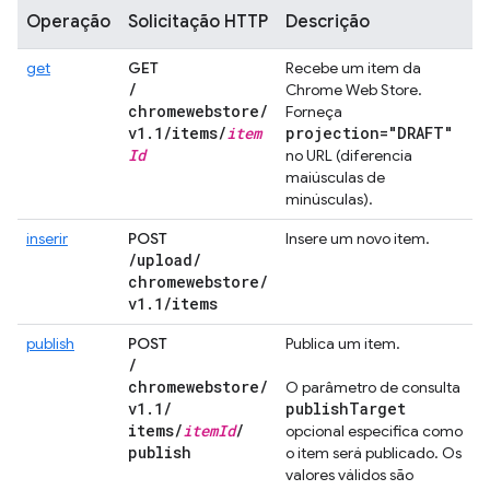
Operação
Solicitação HTTP
Descrição
get
GET
Recebe um item da
/
Chrome Web Store.
chromewebstore
/
Forneça
v1
.
1
/
items
/
item
projection="DRAFT"
Id
no URL (diferencia
maiúsculas de
minúsculas).
inserir
POST
Insere um novo item.
/
upload
/
chromewebstore
/
v1
.
1
/
items
publish
POST
Publica um item.
/
chromewebstore
/
O parâmetro de consulta
v1
.
1
/
publish
Target
items
/
item
Id
/
opcional especifica como
publish
o item será publicado. Os
valores válidos são