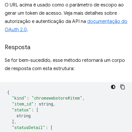
O URL acima é usado como o parâmetro de escopo ao
gerar um token de acesso. Veja mais detalhes sobre
autorização e autenticação da API na
documentação do
OAuth 2.0
.
Resposta
Se for bem-sucedido, esse método retornará um corpo
de resposta com esta estrutura:
{
"kind"
:
"chromewebstore#item"
,
"item_id"
:
 string
,
"status"
:
[
    string
],
"statusDetail"
:
[