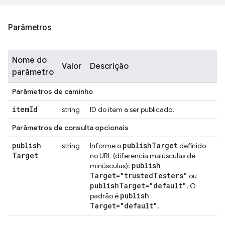
Parâmetros
Nome do
Valor
Descrição
parâmetro
Parâmetros de caminho
item
Id
string
ID do item a ser publicado.
Parâmetros de consulta opcionais
publish
publish
Target
string
Informe o
definido
Target
no URL (diferencia maiúsculas de
publish
minúsculas):
Target="trusted
Testers"
ou
publish
Target="default"
. O
publish
padrão é
Target="default"
.