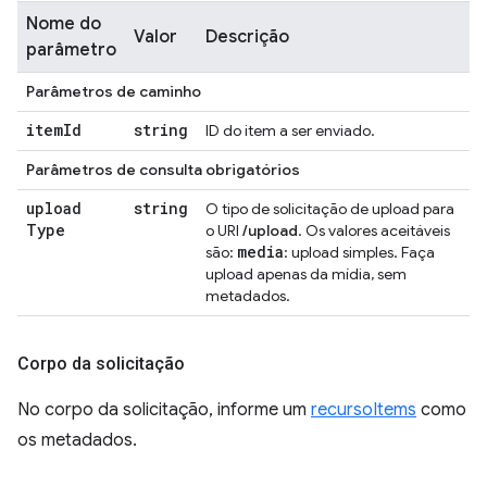
Nome do
Valor
Descrição
parâmetro
Parâmetros de caminho
item
Id
string
ID do item a ser enviado.
Parâmetros de consulta obrigatórios
upload
string
O tipo de solicitação de upload para
Type
o URI
/upload
. Os valores aceitáveis
media
são:
: upload simples. Faça
upload apenas da mídia, sem
metadados.
Corpo da solicitação
No corpo da solicitação, informe um
recursoItems
como
os metadados.