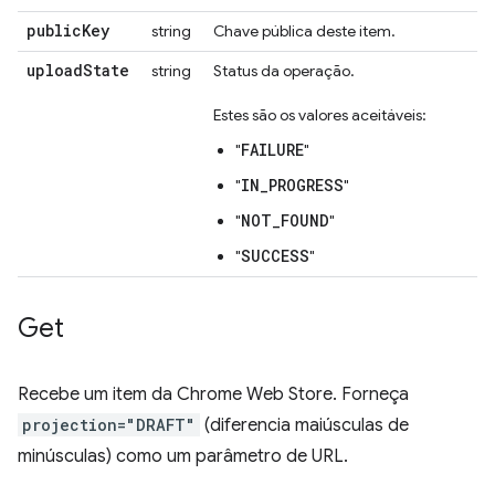
public
Key
string
Chave pública deste item.
upload
State
string
Status da operação.
Estes são os valores aceitáveis:
FAILURE
"
"
IN_PROGRESS
"
"
NOT_FOUND
"
"
SUCCESS
"
"
Get
Recebe um item da Chrome Web Store. Forneça
projection="DRAFT"
(diferencia maiúsculas de
minúsculas) como um parâmetro de URL.