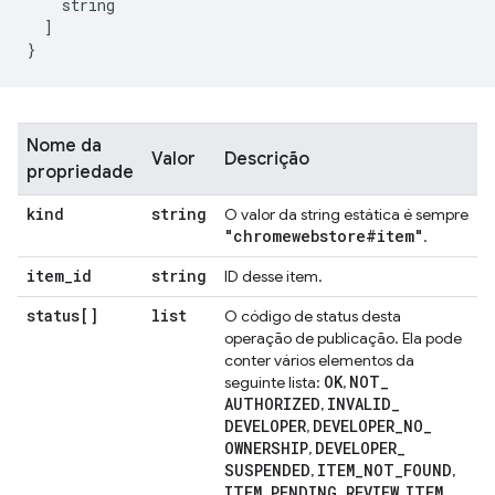
    string
]
}
Nome da
Valor
Descrição
propriedade
kind
string
O valor da string estática é sempre
"chromewebstore#item"
.
item
_
id
string
ID desse item.
status[]
list
O código de status desta
operação de publicação. Ela pode
conter vários elementos da
OK
NOT
_
seguinte lista:
,
AUTHORIZED
INVALID
_
,
DEVELOPER
DEVELOPER
_
NO
_
,
OWNERSHIP
DEVELOPER
_
,
SUSPENDED
ITEM
_
NOT
_
FOUND
,
,
ITEM
_
PENDING
_
REVIEW
ITEM
_
,