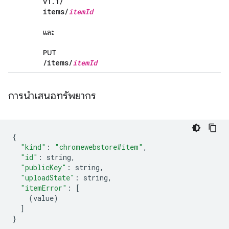
v1
.
1
/
items
/
item
Id
และ
PUT
/
items
/
item
Id
การนำเสนอทรัพยากร
{
"kind"
:
"chromewebstore#item"
,
"id"
:
 string
,
"publicKey"
:
 string
,
"uploadState"
:
 string
,
"itemError"
:
[
(
value
)
]
}