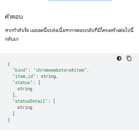
คำตอบ
หากทำสำเร็จ เมธอดนี้จะส่งเนื้อหาการตอบกลับที่มีโครงสร้างต่อไปนี้
กลับมา
{
"kind"
:
"chromewebstore#item"
,
"item_id"
:
 string
,
"status"
:
[
    string
],
"statusDetail"
:
[
    string
]
}