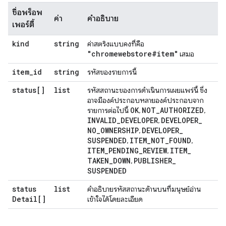
ชื่อพร็อพ
ค่า
คำอธิบาย
เพอร์ตี้
kind
string
ค่าสตริงแบบคงที่คือ
"chromewebstore#item"
เสมอ
item
_
id
string
รหัสของรายการนี้
status[]
list
รหัสสถานะของการดำเนินการเผยแพร่นี้ ซึ่ง
อาจมีองค์ประกอบหลายองค์ประกอบจาก
OK
NOT
_
AUTHORIZED
รายการต่อไปนี้
,
,
INVALID
_
DEVELOPER
DEVELOPER
_
,
NO
_
OWNERSHIP
DEVELOPER
_
,
SUSPENDED
ITEM
_
NOT
_
FOUND
,
,
ITEM
_
PENDING
_
REVIEW
ITEM
_
,
TAKEN
_
DOWN
PUBLISHER
_
,
SUSPENDED
status
list
คำอธิบายรหัสสถานะด้านบนที่มนุษย์อ่าน
Detail[]
เข้าใจได้โดยละเอียด