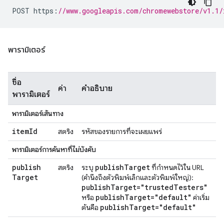
POST https
:
//www.googleapis.com/chromewebstore/v1.1/
พารามิเตอร์
ชื่อ
ค่า
คำอธิบาย
พารามิเตอร์
พารามิเตอร์เส้นทาง
item
Id
สตริง
รหัสของรายการที่จะเผยแพร่
พารามิเตอร์การค้นหาที่ไม่บังคับ
publish
publish
Target
สตริง
ระบุ
ที่กำหนดไว้ใน URL
Target
(คำนึงถึงตัวพิมพ์เล็กและตัวพิมพ์ใหญ่):
publish
Target="trusted
Testers"
publish
Target="default"
หรือ
ค่าเริ่ม
publish
Target="default"
ต้นคือ