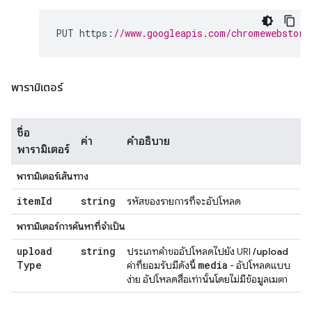
PUT https
:
//www.googleapis.com/chromewebstore
พารามิเตอร์
ชื่อ
ค่า
คำอธิบาย
พารามิเตอร์
พารามิเตอร์เส้นทาง
item
Id
string
รหัสของรายการที่จะอัปโหลด
พารามิเตอร์การค้นหาที่จำเป็น
upload
string
ประเภทคำขออัปโหลดไปยัง URI
/upload
Type
media
ค่าที่ยอมรับมีดังนี้
- อัปโหลดแบบ
ง่าย อัปโหลดสื่อเท่านั้นโดยไม่มีข้อมูลเมตา