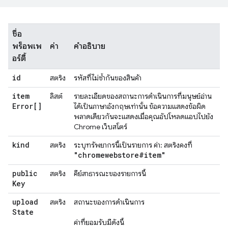
ชื่อ
พร็อพเพ
ค่า
คำอธิบาย
อร์ตี้
id
สตริง
รหัสที่ไม่ซ้ำกันของสินค้า
item
ลิสต์
รายละเอียดของสถานะการดำเนินการที่มนุษย์อ่าน
Error[]
ได้เป็นภาษาอังกฤษเท่านั้น ข้อความแสดงข้อผิด
พลาดเดียวกันจะแสดงเมื่อคุณอัปโหลดแอปไปยัง
Chrome เว็บสโตร์
kind
สตริง
ระบุทรัพยากรนี้เป็นรายการ ค่า: สตริงคงที่
"chromewebstore#item"
public
สตริง
คีย์สาธารณะของรายการนี้
Key
upload
สตริง
สถานะของการดำเนินการ
State
ค่าที่ยอมรับมีดังนี้