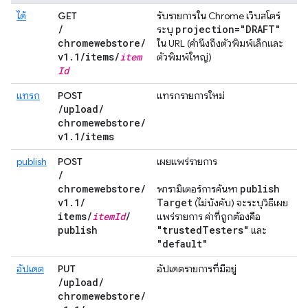
ได้
GET
รับรายการใน Chrome เว็บสโตร์
/
projection="DRAFT"
ระบุ
chromewebstore
/
ใน URL (คำนึงถึงตัวพิมพ์เล็กและ
v1
.
1
/
items
/
item
ตัวพิมพ์ใหญ่)
Id
แทรก
POST
แทรกรายการใหม่
/
upload
/
chromewebstore
/
v1
.
1
/
items
publish
POST
เผยแพร่รายการ
/
chromewebstore
/
publish
พารามิเตอร์การค้นหา
v1
.
1
/
Target
(ไม่บังคับ) จะระบุวิธีเผย
items
/
item
Id
/
แพร่รายการ ค่าที่ถูกต้องคือ
publish
"trusted
Testers"
และ
"default"
อัปเดต
PUT
อัปเดตรายการที่มีอยู่
/
upload
/
chromewebstore
/