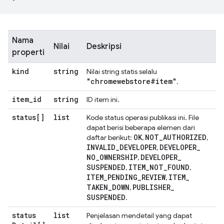
Nama
Nilai
Deskripsi
properti
kind
string
Nilai string statis selalu
"chromewebstore#item"
.
item
_
id
string
ID item ini.
status[]
list
Kode status operasi publikasi ini. File
dapat berisi beberapa elemen dari
OK
NOT
_
AUTHORIZED
daftar berikut:
,
,
INVALID
_
DEVELOPER
DEVELOPER
_
,
NO
_
OWNERSHIP
DEVELOPER
_
,
SUSPENDED
ITEM
_
NOT
_
FOUND
,
,
ITEM
_
PENDING
_
REVIEW
ITEM
_
,
TAKEN
_
DOWN
PUBLISHER
_
,
SUSPENDED
.
status
list
Penjelasan mendetail yang dapat