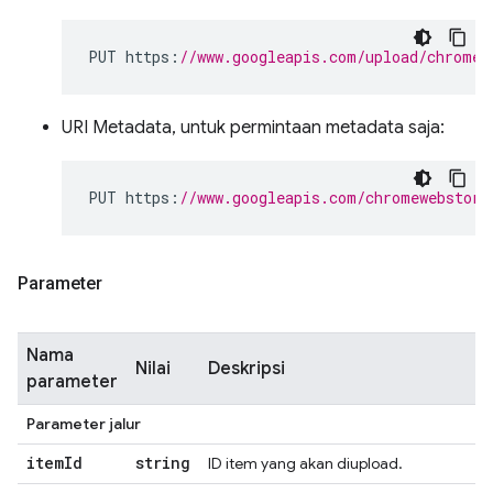
PUT https
:
//www.googleapis.com/upload/chromew
URI Metadata, untuk permintaan metadata saja:
PUT https
:
//www.googleapis.com/chromewebstore
Parameter
Nama
Nilai
Deskripsi
parameter
Parameter jalur
item
Id
string
ID item yang akan diupload.