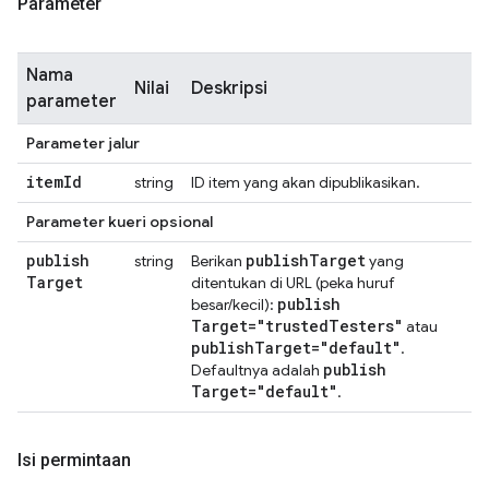
Parameter
Nama
Nilai
Deskripsi
parameter
Parameter jalur
item
Id
string
ID item yang akan dipublikasikan.
Parameter kueri opsional
publish
publish
Target
string
Berikan
yang
Target
ditentukan di URL (peka huruf
publish
besar/kecil):
Target="trusted
Testers"
atau
publish
Target="default"
.
publish
Defaultnya adalah
Target="default"
.
Isi permintaan