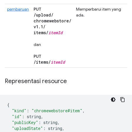
pembaruan
PUT
Memperbarui item yang
/
upload
/
ada.
chromewebstore
/
v1
.
1
/
items
/
item
Id
dan
PUT
/
items
/
item
Id
Representasi resource
{
"kind"
:
"chromewebstore#item"
,
"id"
:
 string
,
"publicKey"
:
 string
,
"uploadState"
:
 string
,