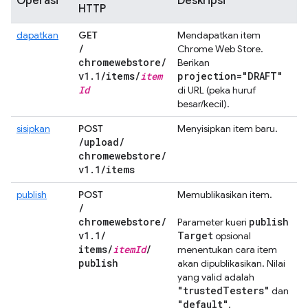
Operasi
Deskripsi
HTTP
dapatkan
GET
Mendapatkan item
/
Chrome Web Store.
chromewebstore
/
Berikan
v1
.
1
/
items
/
item
projection="DRAFT"
Id
di URL (peka huruf
besar/kecil).
sisipkan
POST
Menyisipkan item baru.
/
upload
/
chromewebstore
/
v1
.
1
/
items
publish
POST
Memublikasikan item.
/
chromewebstore
/
publish
Parameter kueri
v1
.
1
/
Target
opsional
items
/
item
Id
/
menentukan cara item
publish
akan dipublikasikan. Nilai
yang valid adalah
"trusted
Testers"
dan
"default"
.