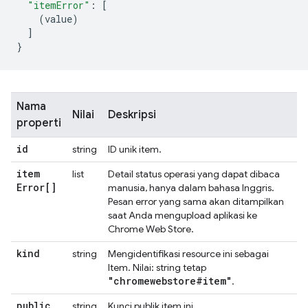
"itemError"
:
[
(
value
)
]
}
Nama
Nilai
Deskripsi
properti
id
string
ID unik item.
item
list
Detail status operasi yang dapat dibaca
Error[]
manusia, hanya dalam bahasa Inggris.
Pesan error yang sama akan ditampilkan
saat Anda mengupload aplikasi ke
Chrome Web Store.
kind
string
Mengidentifikasi resource ini sebagai
Item. Nilai: string tetap
"chromewebstore#item"
.
public
string
Kunci publik item ini.