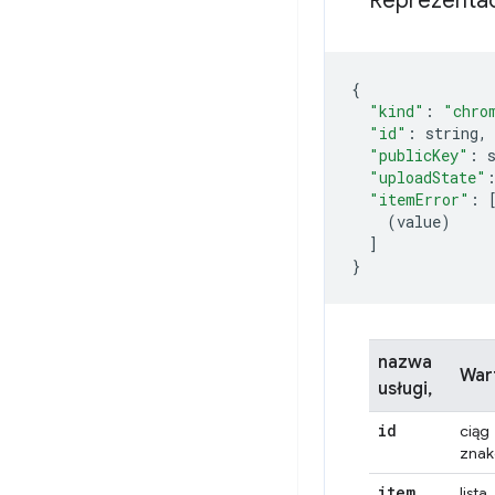
Reprezentac
{
"kind"
:
"chro
"id"
:
 string
,
"publicKey"
:
 
"uploadState"
"itemError"
:
(
value
)
]
}
nazwa
War
usługi,
id
ciąg
zna
item
lista