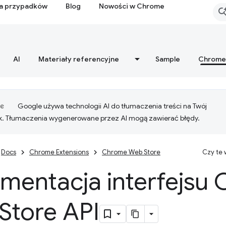
ia przypadków
Blog
Nowości w Chrome
AI
Materiały referencyjne
Sample
Chrome
Google używa technologii AI do tłumaczenia treści na Twój
k. Tłumaczenia wygenerowane przez AI mogą zawierać błędy.
Docs
Chrome Extensions
Chrome Web Store
Czy te
mentacja interfejsu
Store API