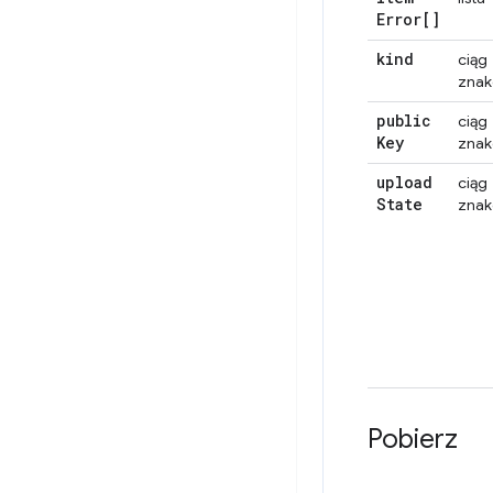
Error[]
kind
ciąg
zna
public
ciąg
Key
zna
upload
ciąg
State
zna
Pobierz