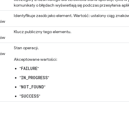
komunikaty o błędach wyświetlają się podczas przesyłania apl
Identyfikuje zasób jako element. Wartość: ustalony ciąg znakó
ków
Klucz publiczny tego elementu.
ków
Stan operacji.
ków
Akceptowane wartości:
FAILURE
"
"
IN_PROGRESS
"
"
NOT_FOUND
"
"
SUCCESS
"
"