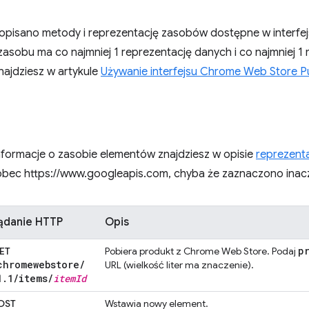
 opisano metody i reprezentację zasobów dostępne w interfe
zasobu ma co najmniej 1 reprezentację danych i co najmniej 
najdziesz w artykule
Używanie interfejsu Chrome Web Store Pu
formacje o zasobie elementów znajdziesz w opisie
reprezenta
bec https://www.googleapis.com, chyba że zaznaczono inac
ądanie HTTP
Opis
p
ET
Pobiera produkt z Chrome Web Store. Podaj
chromewebstore
/
URL (wielkość liter ma znaczenie).
1
.
1
/
items
/
item
Id
OST
Wstawia nowy element.