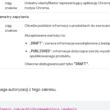
ciąg
Unikalny identyfikator reprezentujący aplikację Chrom
znaków
motyw Chrome.
ametry zapytania
ciąg
Określa podzbiór informacji o produktach do zwróceni
znaków
Akceptowane wartości to:
DRAFT
„
”: zwraca informacje wyodrębnione z bieżąc
PUBLISHED
„
”: informacje dotyczące zwrotu wyodr
opublikowanego produktu.
"DRAFT"
Obecnie obsługiwana jest tylko
.
aga autoryzacji z tego zakresu.
leapis.com/auth/chromewebstore.readonly