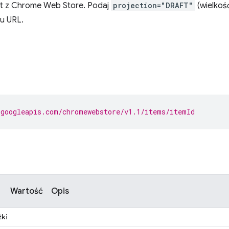
t z Chrome Web Store. Podaj
projection="DRAFT"
(wielkość
u URL.
.googleapis.com/chromewebstore/v1.1/items/itemId
Wartość
Opis
żki