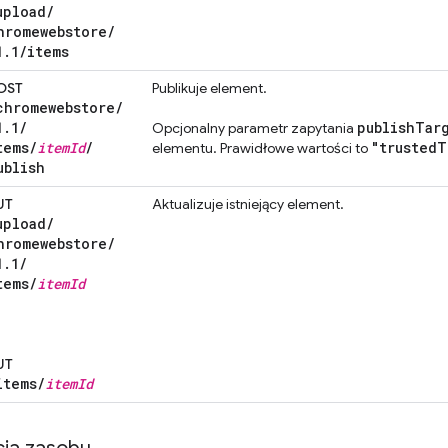
upload
/
hromewebstore
/
1
.
1
/
items
OST
Publikuje element.
chromewebstore
/
1
.
1
/
publish
Tar
Opcjonalny parametr zapytania
tems
/
item
Id
/
"trusted
T
elementu. Prawidłowe wartości to
ublish
UT
Aktualizuje istniejący element.
upload
/
hromewebstore
/
1
.
1
/
tems
/
item
Id
UT
items
/
item
Id