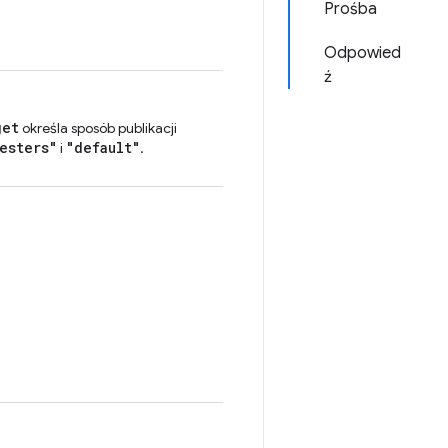
Prośba
Odpowied
ź
get
określa sposób publikacji
esters"
"default"
i
.