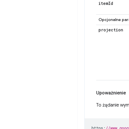
item
Id
Opcjonalne par
projection
Upoważnienie
To żądanie wym
https
:
//www.goog