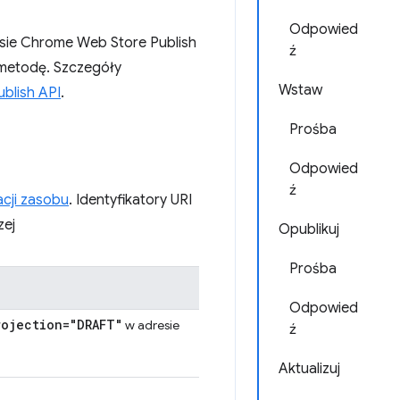
Odpowied
jsie Chrome Web Store Publish
ź
1 metodę. Szczegóły
Wstaw
blish API
.
Prośba
Odpowied
ź
cji zasobu
. Identyfikatory URI
zej
Opublikuj
Prośba
Odpowied
rojection="DRAFT"
w adresie
ź
Aktualizuj