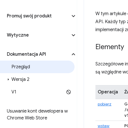
W tym artykule
Promuj swój produkt
API. Każdy typ 
implementacji z
Wytyczne
Elementy
Dokumentacja API
Szczegółowe in
Przegląd
są względne wo
Wersja 2
V1
Operacja
Ż
pobierz
G
/
Usuwanie kont dewelopera w
v
Chrome Web Store
wstaw
P