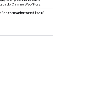
ikacji do Chrome Web Store.
"chromewebstore#item"
w
.