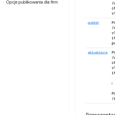
Opcje publikowania dla firm
/
c
v
publish
P
/
v
i
p
aktualizacja
P
/
c
v
i
i
P
/