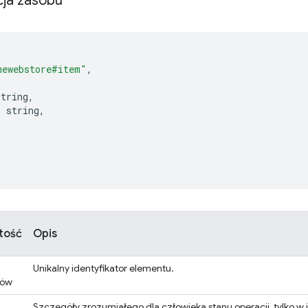
ja zasobu
mewebstore#item"
,
string
,
:
 string
,
[
tość
Opis
Unikalny identyfikator elementu.
ków
Szczegóły zrozumiałego dla człowieka stanu operacji, tylko w 