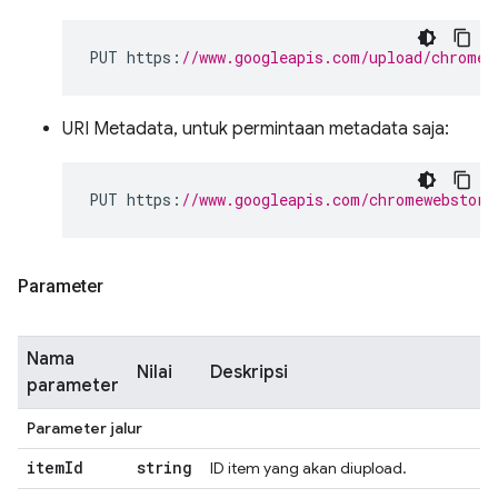
PUT https
:
//www.googleapis.com/upload/chromew
URI Metadata, untuk permintaan metadata saja:
PUT https
:
//www.googleapis.com/chromewebstore
Parameter
Nama
Nilai
Deskripsi
parameter
Parameter jalur
item
Id
string
ID item yang akan diupload.