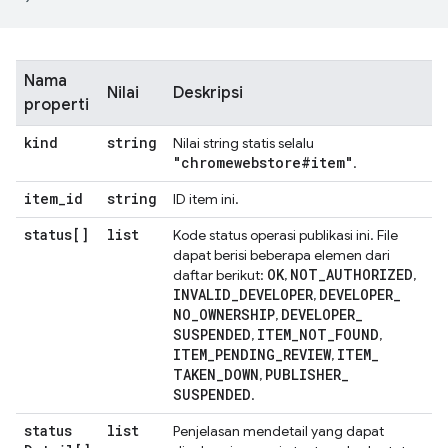
Nama
Nilai
Deskripsi
properti
kind
string
Nilai string statis selalu
"chromewebstore#item"
.
item
_
id
string
ID item ini.
status[]
list
Kode status operasi publikasi ini. File
dapat berisi beberapa elemen dari
OK
NOT
_
AUTHORIZED
daftar berikut:
,
,
INVALID
_
DEVELOPER
DEVELOPER
_
,
NO
_
OWNERSHIP
DEVELOPER
_
,
SUSPENDED
ITEM
_
NOT
_
FOUND
,
,
ITEM
_
PENDING
_
REVIEW
ITEM
_
,
TAKEN
_
DOWN
PUBLISHER
_
,
SUSPENDED
.
status
list
Penjelasan mendetail yang dapat