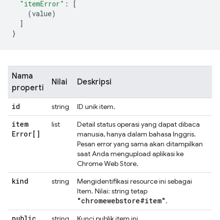
"itemError"
:
[
(
value
)
]
}
Nama
Nilai
Deskripsi
properti
id
string
ID unik item.
item
list
Detail status operasi yang dapat dibaca
Error[]
manusia, hanya dalam bahasa Inggris.
Pesan error yang sama akan ditampilkan
saat Anda mengupload aplikasi ke
Chrome Web Store.
kind
string
Mengidentifikasi resource ini sebagai
Item. Nilai: string tetap
"chromewebstore#item"
.
public
string
Kunci publik item ini.