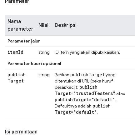
Parameter
Nama
Nilai
Deskripsi
parameter
Parameter jalur
item
Id
string
ID item yang akan dipublikasikan.
Parameter kueri opsional
publish
publish
Target
string
Berikan
yang
Target
ditentukan di URL (peka huruf
publish
besar/kecil):
Target="trusted
Testers"
atau
publish
Target="default"
.
publish
Defaultnya adalah
Target="default"
.
Isi permintaan