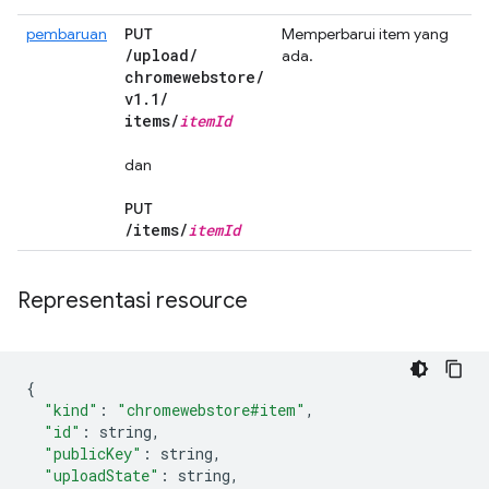
pembaruan
PUT
Memperbarui item yang
/
upload
/
ada.
chromewebstore
/
v1
.
1
/
items
/
item
Id
dan
PUT
/
items
/
item
Id
Representasi resource
{
"kind"
:
"chromewebstore#item"
,
"id"
:
 string
,
"publicKey"
:
 string
,
"uploadState"
:
 string
,