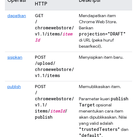
Operasi
Deskripsi
HTTP
dapatkan
GET
Mendapatkan item
/
Chrome Web Store.
chromewebstore
/
Berikan
v1
.
1
/
items
/
item
projection="DRAFT"
Id
di URL (peka huruf
besar/kecil).
sisipkan
POST
Menyisipkan item baru.
/
upload
/
chromewebstore
/
v1
.
1
/
items
publish
POST
Memublikasikan item.
/
chromewebstore
/
publish
Parameter kueri
v1
.
1
/
Target
opsional
items
/
item
Id
/
menentukan cara item
publish
akan dipublikasikan. Nilai
yang valid adalah
"trusted
Testers"
dan
"default"
.