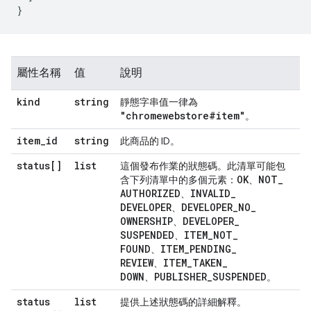
}
屬性名稱
值
說明
kind
string
靜態字串值一律為
"chromewebstore#item"
。
item
_
id
string
此商品的 ID。
status[]
list
這個發布作業的狀態碼。此清單可能包
OK
NOT
_
含下列清單中的多個元素：
、
AUTHORIZED
INVALID
_
、
DEVELOPER
DEVELOPER
_
NO
_
、
OWNERSHIP
DEVELOPER
_
、
SUSPENDED
ITEM
_
NOT
_
、
FOUND
ITEM
_
PENDING
_
、
REVIEW
ITEM
_
TAKEN
_
、
DOWN
PUBLISHER
_
SUSPENDED
、
。
status
list
提供上述狀態碼的詳細解釋。