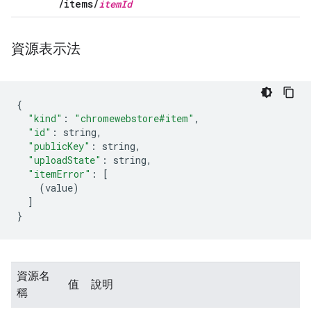
/
items
/
item
Id
資源表示法
{
"kind"
:
"chromewebstore#item"
,
"id"
:
 string
,
"publicKey"
:
 string
,
"uploadState"
:
 string
,
"itemError"
:
[
(
value
)
]
}
資源名
值
說明
稱