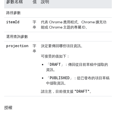
參數名稱
值
說明
路徑參數
item
Id
字
代表 Chrome 應用程式、Chrome 擴充功
串
能或 Chrome 主題的專屬 ID。
選用查詢參數
projection
字
決定要傳回哪些項目資訊。
串
可接受的值如下：
DRAFT
「
」：傳回從目前草稿中擷取的
資訊。
PUBLISHED
「
」：從已發布的項目草稿
中擷取資訊。
"DRAFT"
請注意，目前僅支援
。
授權