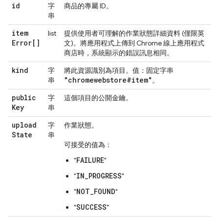
id
字
商品的專屬 ID。
串
item
list
提供使用者可理解的作業狀態詳細資料 (僅限英
Error[]
文)。將應用程式上傳到 Chrome 線上應用程式
商店時，系統顯示的錯誤訊息相同。
kind
字
將此資源識別為項目。值：固定字串
"chromewebstore#item"
串
。
public
字
這個項目的公開金鑰。
Key
串
upload
字
作業狀態。
State
串
可接受的值為：
FAILURE
"
"
IN_PROGRESS
"
"
NOT_FOUND
"
"
SUCCESS
"
"