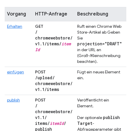
Vorgang
HTTP-Anfrage
Beschreibung
Erhalten
GET
Ruft einen Chrome Web
/
Store-Artikel ab Geben
chromewebstore
/
Sie
v1
.
1
/
items
/
item
projection="DRAFT"
Id
in der URL an
(Groß-/Kleinschreibung
beachten).
einfügen
POST
Fügt ein neues Element
/
upload
/
ein.
chromewebstore
/
v1
.
1
/
items
publish
POST
Veröffentlicht ein
/
Element.
chromewebstore
/
v1
.
1
/
publish
Der optionale
items
/
item
Id
/
Target
-
publish
Abfrageparameter gibt