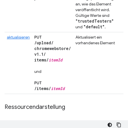
an, wie das Element
veröffentlicht wird.
Gültige Werte sind
"trusted
Testers"
"default"
und
.
aktualisieren
PUT
Aktualisiert ein
/
upload
/
vorhandenes Element
chromewebstore
/
v1
.
1
/
items
/
item
Id
und
PUT
/
items
/
item
Id
Ressourcendarstellung