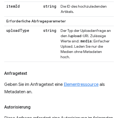
item
Id
string
Die ID des hochzuladenden
Artikels.
Erforderliche Abfrageparameter
upload
Type
string
Der Typ der Uploadanfrage an
den
/upload
-URI. Zulässige
media
Werte sind:
: Einfacher
Upload. Laden Sie nur die
Medien ohne Metadaten
hoch.
Anfragetext
Geben Sie im Anfragetext eine
Elementressource
als
Metadaten an.
Autorisierung