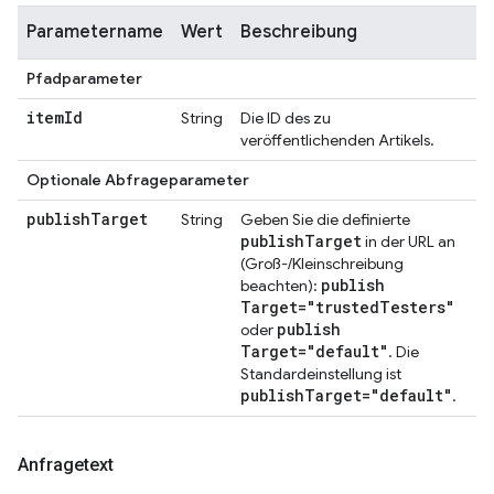
Parametername
Wert
Beschreibung
Pfadparameter
item
Id
String
Die ID des zu
veröffentlichenden Artikels.
Optionale Abfrageparameter
publish
Target
String
Geben Sie die definierte
publish
Target
in der URL an
(Groß-/Kleinschreibung
publish
beachten):
Target="trusted
Testers"
publish
oder
Target="default"
. Die
Standardeinstellung ist
publish
Target="default"
.
Anfragetext