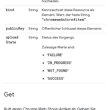
hochladen.
kind
String
Kennzeichnet diese Ressource als
Element. Wert: der feste String
"chromewebstore#item"
.
public
Key
String
Öffentlicher Schlüssel dieses Elements
upload
String
Status des Vorgangs.
State
Zulässige Werte sind:
FAILURE
"
"
IN_PROGRESS
"
"
NOT_FOUND
"
"
SUCCESS
"
"
Get
Ruft einen Chrome Web Store-Artikel ab Geben Sie