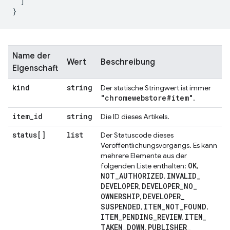
]
}
Name der
Wert
Beschreibung
Eigenschaft
kind
string
Der statische Stringwert ist immer
"chromewebstore#item"
.
item
_
id
string
Die ID dieses Artikels.
status[]
list
Der Statuscode dieses
Veröffentlichungsvorgangs. Es kann
mehrere Elemente aus der
OK
folgenden Liste enthalten:
,
NOT
_
AUTHORIZED
INVALID
_
,
DEVELOPER
DEVELOPER
_
NO
_
,
OWNERSHIP
DEVELOPER
_
,
SUSPENDED
ITEM
_
NOT
_
FOUND
,
,
ITEM
_
PENDING
_
REVIEW
ITEM
_
,
TAKEN
_
DOWN
PUBLISHER
_
,