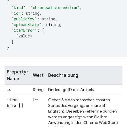
{
"kind"
:
"chromewebstore#item"
,
"id"
:
 string
,
"publicKey"
:
 string
,
"uploadState"
:
 string
,
"itemError"
:
[
(
value
)
]
}
Property-
Wert
Beschreibung
Name
id
String
Eindeutige ID des Artikels
item
list
Geben Sie den menschenlesbaren
Error[]
Status des Vorgangs an (nur auf
Englisch). Dieselben Fehlermeldungen
werden angezeigt, wenn Sie Ihre
Anwendung in den Chrome Web Store