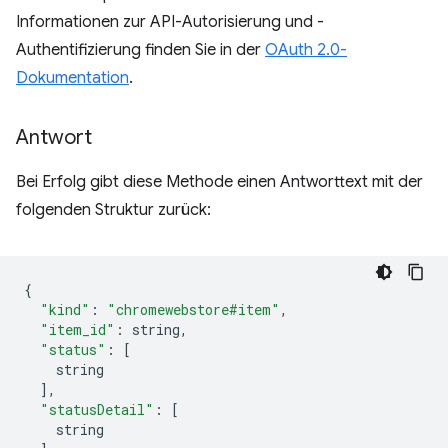
Informationen zur API-Autorisierung und -
Authentifizierung finden Sie in der
OAuth 2.0-
Dokumentation
.
Antwort
Bei Erfolg gibt diese Methode einen Antworttext mit der
folgenden Struktur zurück:
{
"kind"
:
"chromewebstore#item"
,
"item_id"
:
 string
,
"status"
:
[
    string
],
"statusDetail"
:
[
    string