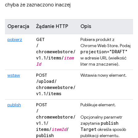
chyba że zaznaczono inaczej
Operacja
Żądanie HTTP
Opis
pobierz
GET
Pobiera produkt z
/
Chrome Web Store. Podaj
chromewebstore
/
projection="DRAFT"
v1
.
1
/
items
/
item
w adresie URL (wielkość
Id
liter ma znaczenie).
wstaw
POST
Wstawia nowy element.
/
upload
/
chromewebstore
/
v1
.
1
/
items
publish
POST
Publikuje element.
/
chromewebstore
/
Opcjonalny parametr
v1
.
1
/
publish
zapytania
items
/
item
Id
/
Target
określa sposób
publish
publikacji elementu.