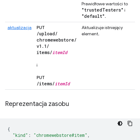
Prawidłowe wartości to
"trusted
Testers"
i
"default"
.
aktualizacja
PUT
Aktualizuje istniejący
/
upload
/
element.
chromewebstore
/
v1
.
1
/
items
/
item
Id
i
PUT
/
items
/
item
Id
Reprezentacja zasobu
{
"kind"
:
"chromewebstore#item"
,