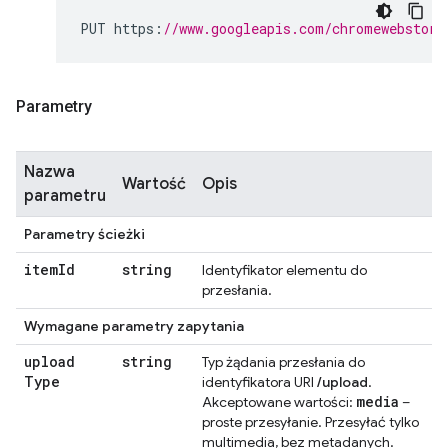
PUT https
:
//www.googleapis.com/chromewebstore
Parametry
Nazwa
Wartość
Opis
parametru
Parametry ścieżki
item
Id
string
Identyfikator elementu do
przesłania.
Wymagane parametry zapytania
upload
string
Typ żądania przesłania do
Type
identyfikatora URI
/upload
.
media
Akceptowane wartości:
–
proste przesyłanie. Przesyłać tylko
multimedia, bez metadanych.