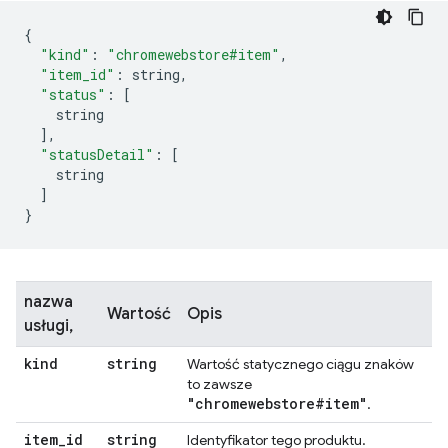
{
"kind"
:
"chromewebstore#item"
,
"item_id"
:
 string
,
"status"
:
[
    string
],
"statusDetail"
:
[
    string
]
}
nazwa
Wartość
Opis
usługi,
kind
string
Wartość statycznego ciągu znaków
to zawsze
"chromewebstore#item"
.
item
_
id
string
Identyfikator tego produktu.