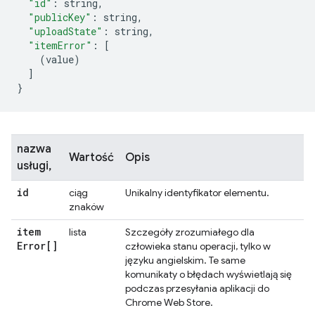
"id"
:
 string
,
"publicKey"
:
 string
,
"uploadState"
:
 string
,
"itemError"
:
[
(
value
)
]
}
nazwa
Wartość
Opis
usługi,
id
ciąg
Unikalny identyfikator elementu.
znaków
item
lista
Szczegóły zrozumiałego dla
Error[]
człowieka stanu operacji, tylko w
języku angielskim. Te same
komunikaty o błędach wyświetlają się
podczas przesyłania aplikacji do
Chrome Web Store.