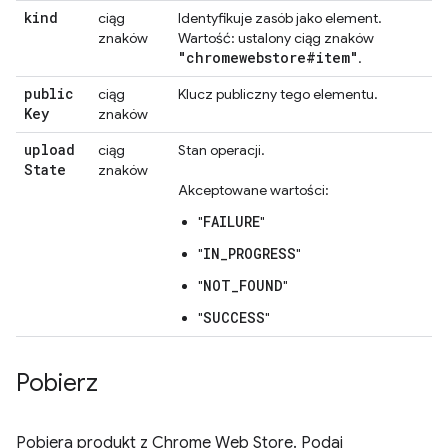
kind
ciąg
Identyfikuje zasób jako element.
znaków
Wartość: ustalony ciąg znaków
"chromewebstore#item"
.
public
ciąg
Klucz publiczny tego elementu.
Key
znaków
upload
ciąg
Stan operacji.
State
znaków
Akceptowane wartości:
FAILURE
"
"
IN_PROGRESS
"
"
NOT_FOUND
"
"
SUCCESS
"
"
Pobierz
Pobiera produkt z Chrome Web Store. Podaj