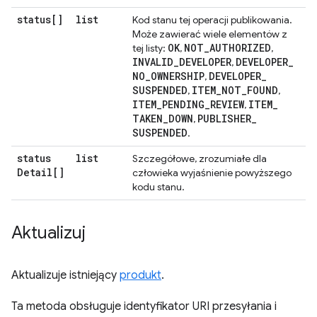
status[]
list
Kod stanu tej operacji publikowania.
Może zawierać wiele elementów z
OK
NOT
_
AUTHORIZED
tej listy:
,
,
INVALID
_
DEVELOPER
DEVELOPER
_
,
NO
_
OWNERSHIP
DEVELOPER
_
,
SUSPENDED
ITEM
_
NOT
_
FOUND
,
,
ITEM
_
PENDING
_
REVIEW
ITEM
_
,
TAKEN
_
DOWN
PUBLISHER
_
,
SUSPENDED
.
status
list
Szczegółowe, zrozumiałe dla
Detail[]
człowieka wyjaśnienie powyższego
kodu stanu.
Aktualizuj
Aktualizuje istniejący
produkt
.
Ta metoda obsługuje identyfikator URI przesyłania i