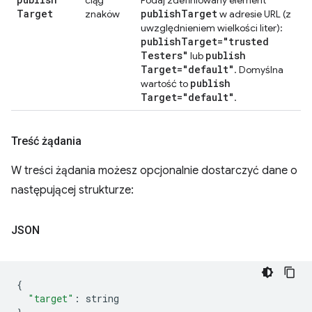
ciąg
Podaj zdefiniowany element
Target
publish
Target
znaków
w adresie URL (z
uwzględnieniem wielkości liter):
publish
Target="trusted
Testers"
publish
lub
Target="default"
. Domyślna
publish
wartość to
Target="default"
.
Treść żądania
W treści żądania możesz opcjonalnie dostarczyć dane o
następującej strukturze:
JSON
{
"target"
:
 string