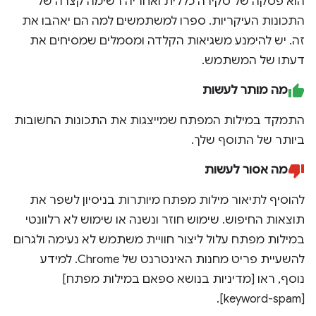
הוא פסקה של סקירה כללית ואחריה רשימה קצרה של
התכונות העיקריות. ספרו למשתמשים למה הם יאהבו את
זה. יש להימנע משגיאות הקלדה ומסמלים שמסיחים את
דעתו של המשתמש.
מה מותר לעשות
התמקד במילות המפתח שמייצגות את התכונות החשובות
ביותר של התוסף שלך.
מה אסור לעשות
להוסיף לתיאור מילות מפתח מיותרות בניסיון לשפר את
תוצאות החיפוש. שימוש חוזר ונשנה או שימוש לא רלוונטי
במילות מפתח עלול ליצור חוויית משתמש לא נעימה ולגרום
להשעיית פריט מחנות האינטרנט של Chrome. למידע
נוסף, ראו [מדיניות בנושא ספאם במילות מפתח]
[keyword-spam].