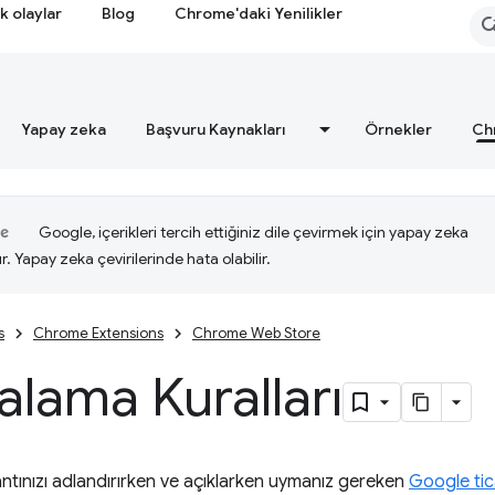
k olaylar
Blog
Chrome'daki Yenilikler
Yapay zeka
Başvuru Kaynakları
Örnekler
Ch
Google, içerikleri tercih ettiğiniz dile çevirmek için yapay zeka
ır. Yapay zeka çevirilerinde hata olabilir.
s
Chrome Extensions
Chrome Web Store
lama Kuralları
ntınızı adlandırırken ve açıklarken uymanız gereken
Google tic