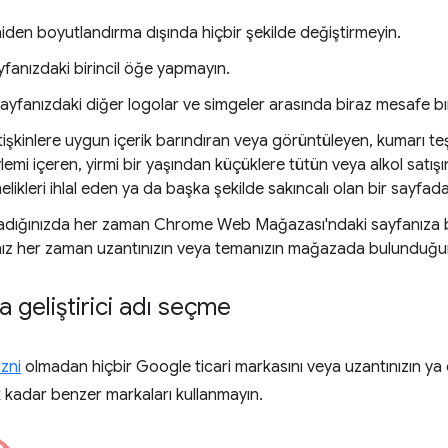
iden boyutlandırma dışında hiçbir şekilde değiştirmeyin.
yfanızdaki birincil öğe yapmayın.
sayfanızdaki diğer logolar ve simgeler arasında biraz mesafe bı
tişkinlere uygun içerik barındıran veya görüntüleyen, kumarı te
lemi içeren, yirmi bir yaşından küçüklere tütün veya alkol satışı
likleri ihlal eden ya da başka şekilde sakıncalı olan bir sayfad
kladığınızda her zaman Chrome Web Mağazası'ndaki sayfanıza ba
ınız her zaman uzantınızın veya temanızın mağazada bulunduğu
a geliştirici adı seçme
izni
olmadan hiçbir Google ticari markasını veya uzantınızın ya d
ek kadar benzer markaları kullanmayın.