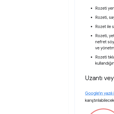
Rozeti yen
Rozeti, sa
Rozet ile 
Rozeti, ye
nefret söy
ve yönetme
Rozeti tı
kullandığ
Uzantı vey
Google'ın yazılı 
karıştırılabilec