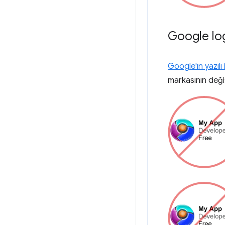
Google log
Google'ın yazılı 
markasının deği