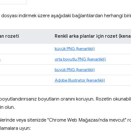
 dosyası indirmek üzere aşağıdaki bağlantılardan herhangi birini
an rozeti
Renkli arka planlar için rozet (kenar
küçük PNG (kenarlıklı)
G
orta boyutlu PNG (kenarlıklı)
büyük PNG (kenarlıklı)
Adobe Illustrator (kenarlıklı)
boyutlandırırsanız boyutların oranını koruyun. Rozetin okunab
n olun.
lerinde veya sitenizde "Chrome Web Mağazası'nda mevcut" roz
ıtlamalara uyun: