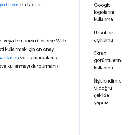
e İzinleri
'ne tabidir.
Google
logolarını
kullanma
Uzantınızı
açıklama
zın veya temanızın Chrome Web
eti kullanmak için ön onay
Ekran
artlarına
ve bu markalama
görüntülerini
veya kullanmayı durdurmanızı
kullanma
İlişkilendirme
yi doğru
şekilde
yapma