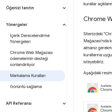
kurallar açıklan
Öğenizi tanıtın
Chrome We
Yönergeler
Sitenizdeki "Ch
İçerik Derecelendirme
Mağazası'nda kul
Yönergeleri
almanız gerekm
Chrome Web Mağazası
kurallarına uyg
ödemelerinin desteği
isteyebiliriz.
sonlandırılıyor
Aşağıdaki resiml
Markalama Kuralları
Görüntü sağlama
API Referansı