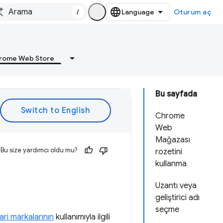
/
Oturum aç
rome Web Store
Bu sayfada
Chrome
Web
Mağazası
Bu size yardımcı oldu mu?
rozetini
kullanma
Uzantı veya
geliştirici adı
seçme
ari markalarının
kullanımıyla ilgili