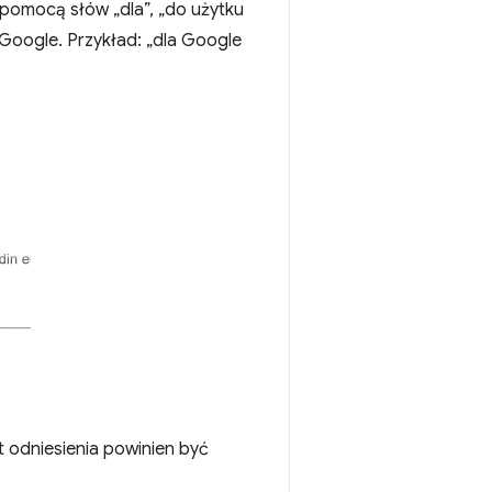
 pomocą słów „dla”, „do użytku
Google. Przykład: „dla Google
t odniesienia powinien być