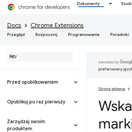
Dokumenty
Stud
Docs
Chrome Extensions
Przegląd
Rozpocznij
Programowanie
Poradniki
preferowany języ
Przed opublikowaniem
Strona główna
Wska
Opublikuj po raz pierwszy
mark
Zarządzaj swoim
produktem