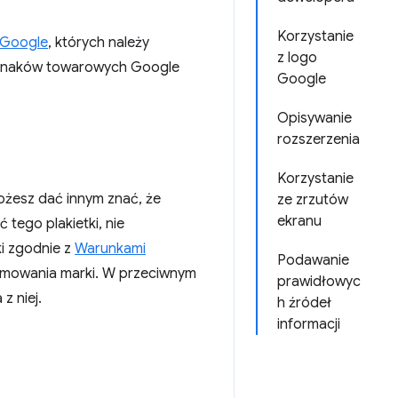
Korzystanie
 Google
, których należy
z logo
e znaków towarowych Google
Google
Opisywanie
rozszerzenia
Korzystanie
ożesz dać innym znać, że
ze zrzutów
ekranu
tego plakietki, nie
ki zgodnie z
Warunkami
Podawanie
mowania marki. W przeciwnym
prawidłowyc
z niej.
h źródeł
informacji