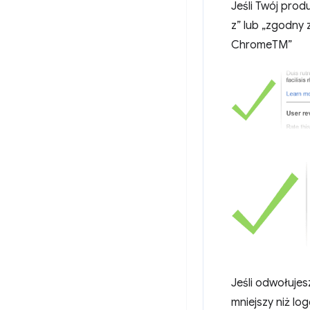
Jeśli Twój prod
z” lub „zgodny
ChromeTM”
Jeśli odwołujes
mniejszy niż log