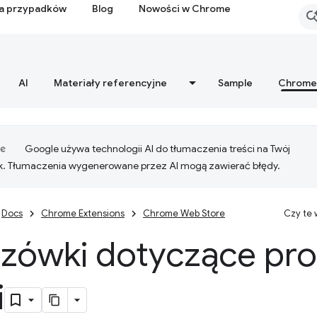
ia przypadków
Blog
Nowości w Chrome
AI
Materiały referencyjne
Sample
Chrome
Google używa technologii AI do tłumaczenia treści na Twój
k. Tłumaczenia wygenerowane przez AI mogą zawierać błędy.
Docs
Chrome Extensions
Chrome Web Store
Czy te
zówki dotyczące pr
i