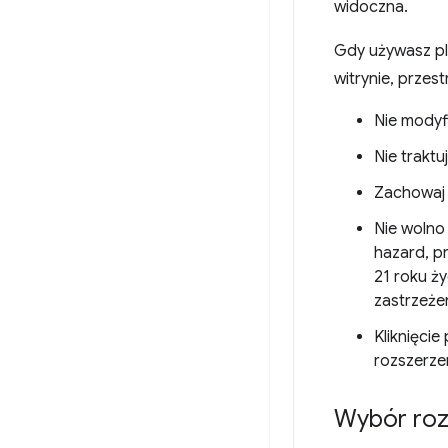
widoczna.
Gdy używasz pl
witrynie, przest
Nie modyf
Nie traktu
Zachowaj 
Nie wolno 
hazard, p
21 roku ż
zastrzeżen
Kliknięci
rozszerze
Wybór roz