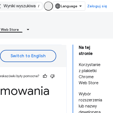
/
Zaloguj się
 Web Store
Na tej
stronie
Korzystanie
z plakietki
 wskazówki były pomocne?
Chrome
Web Store
omowania
Wybór
rozszerzenia
lub nazwy
dewelopera