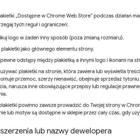
akietki „Dostępne w Chrome Web Store” podczas działań mar
rzegaj tych reguł i ograniczeń:
ikuj logo w żaden inny sposób (poza zmianą rozmiaru).
j plakietki jako głównego elementu strony.
pewne odstępy między plakietką a innymi logo i ikonami na str
używać plakietki na stronie, która zawiera lub wyświetla treśc
romuje przemoc, szerzy nienawiść, obejmuje sprzedaż tytoniu
ycia, narusza inne obowiązujące przepisy lub regulacje prawn
ia.
e plakietki powinno zawsze prowadzić do Twojej strony w Chr
nie lub motyw są dostępne w sklepie przez cały czas, gdy używ
szerzenia lub nazwy dewelopera