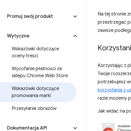
Na tej stronie
Promuj swój produkt
przestrzegać p
zawsze podle
Wytyczne
Korzystan
Wskazówki dotyczące
oceny treści
Korzystając z p
Wycofanie płatności ze
Twoje rozszerz
sklepu Chrome Web Store
potrzebujesz ws
Wskazówki dotyczące
korzystania z u
promowania marki
razie możemy po
Przesyłanie obrazów
Jak widać na p
Dokumentacja API