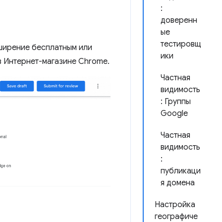
:
доверенн
ые
тестировщ
сширение бесплатным или
ики
 в Интернет-магазине Chrome.
Частная
видимость
: Группы
Google
Частная
видимость
:
публикаци
я домена
Настройка
географиче