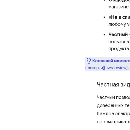
магазине 
«Не в сп
любому ус
Частный
пользова
продукта
Ключевой момент
проверки][cws-review].
Частная ви
Частный позво
доверенных те
Каждое электр
просматривать