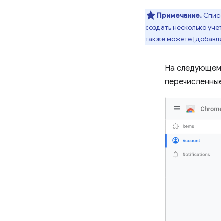
Примечание.
Списо
создать несколько уче
также можете [добавля
На следующем 
перечисленные