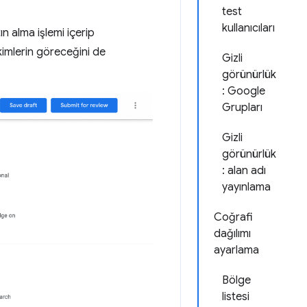
test
kullanıcıları
n alma işlemi içerip
kimlerin göreceğini de
Gizli
görünürlük
: Google
Grupları
Gizli
görünürlük
: alan adı
yayınlama
Coğrafi
dağılımı
ayarlama
Bölge
listesi