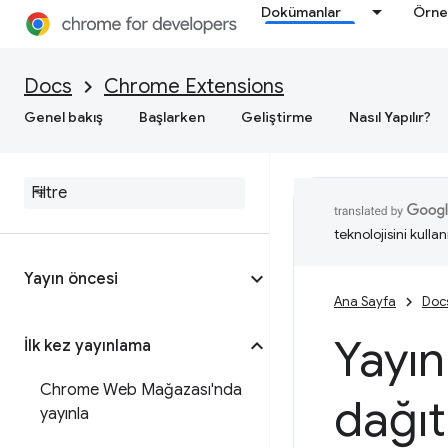
Dokümanlar
Örne
Docs
Chrome Extensions
Genel bakış
Başlarken
Geliştirme
Nasıl Yapılır?
teknolojisini kullan
Yayın öncesi
Ana Sayfa
Doc
Yayı
İlk kez yayınlama
Chrome Web Mağazası'nda
dağıt
yayınla