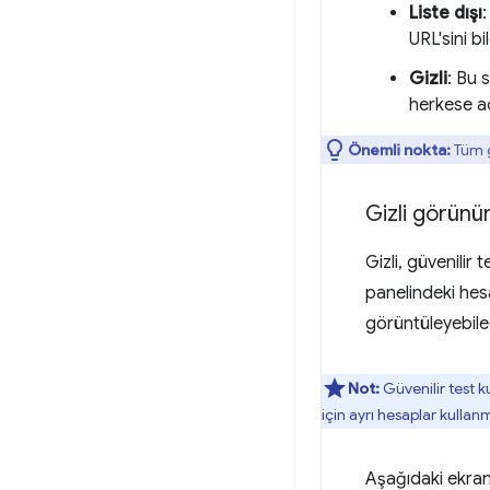
Liste dışı
URL'sini bi
Gizli
: Bu 
herkese aç
Önemli nokta:
Tüm g
Gizli görünür
Gizli, güvenilir t
panelindeki hes
görüntüleyebilec
Not:
Güvenilir test kul
için ayrı hesaplar kullan
Aşağıdaki ekran