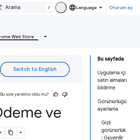
/
Oturum aç
rome Web Store
Bu sayfada
Uygulama içi
satın almaları
bildirme
Bu size yardımcı oldu mu?
Görünürlüğü
 Ödeme ve
ayarlama
Gizli
görünürlük
: Güvenilir