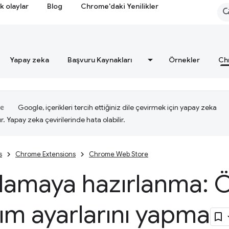
k olaylar
Blog
Chrome'daki Yenilikler
Yapay zeka
Başvuru Kaynakları
Örnekler
Ch
Google, içerikleri tercih ettiğiniz dile çevirmek için yapay zeka
ır. Yapay zeka çevirilerinde hata olabilir.
s
Chrome Extensions
Chrome Web Store
nlamaya hazırlanma:
ım ayarlarını yapma