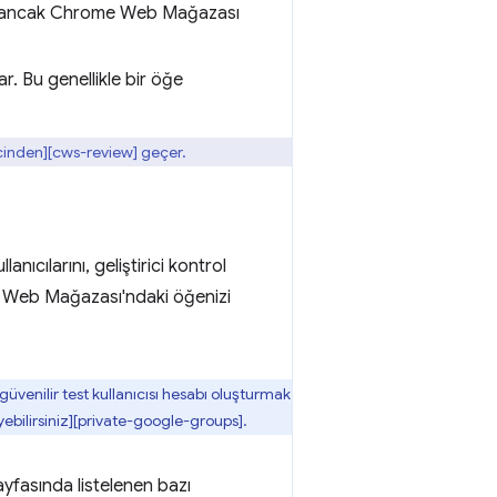
z, ancak Chrome Web Mağazası
lar. Bu genellikle bir öğe
recinden][cws-review] geçer.
lanıcılarını, geliştirici kontrol
me Web Mağazası'ndaki öğenizi
k güvenilir test kullanıcısı hesabı oluşturmak
eyebilirsiniz][private-google-groups].
yfasında listelenen bazı