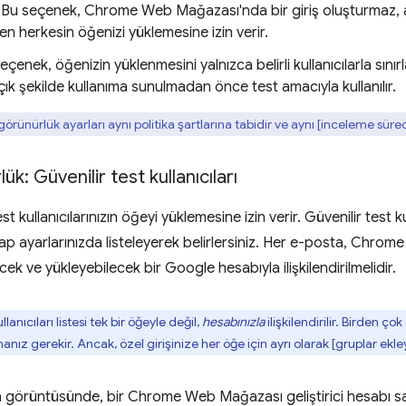
: Bu seçenek, Chrome Web Mağazası'nda bir giriş oluşturma
len herkesin öğenizi yüklemesine izin verir.
seçenek, öğenizin yüklenmesini yalnızca belirli kullanıcılarla sınır
ık şekilde kullanıma sunulmadan önce test amacıyla kullanılır.
örünürlük ayarları aynı politika şartlarına tabidir ve aynı [inceleme sü
lük: Güvenilir test kullanıcıları
est kullanıcılarınızın öğeyi yüklemesine izin verir. Güvenilir test kul
ap ayarlarınızda listeleyerek belirlersiniz. Her e-posta, Chro
ek ve yükleyebilecek bir Google hesabıyla ilişkilendirilmelidir.
lanıcıları listesi tek bir öğeyle değil,
hesabınızla
ilişkilendirilir. Birden ço
manız gerekir. Ancak, özel girişinize her öğe için ayrı olarak [gruplar ekl
 görüntüsünde, bir Chrome Web Mağazası geliştirici hesabı sa