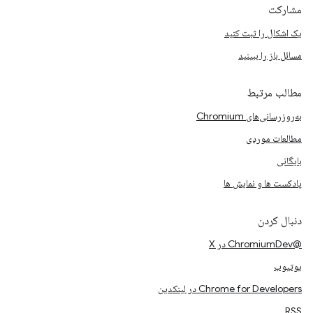
مشارکت
یک اشکال را ثبت کنید
مسائل باز را ببینید
مطالب مرتبط
به‌روزرسانی‌های Chromium
مطالعات موردی
بایگانی
پادکست ها و نمایش ها
دنبال کردن
@ChromiumDev در X
یوتیوب
Chrome for Developers در لینکدین
RSS