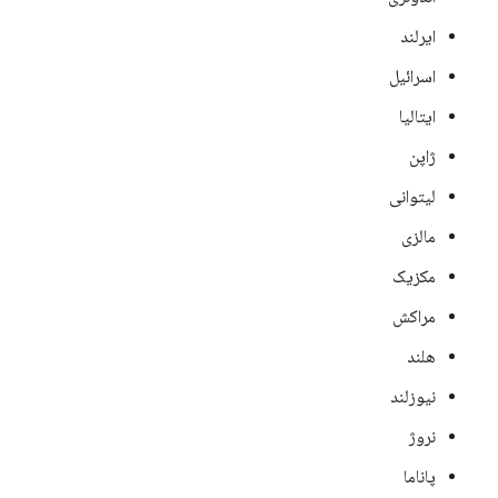
ایرلند
اسرائيل
ایتالیا
ژاپن
لیتوانی
مالزی
مکزیک
مراکش
هلند
نیوزلند
نروژ
پاناما