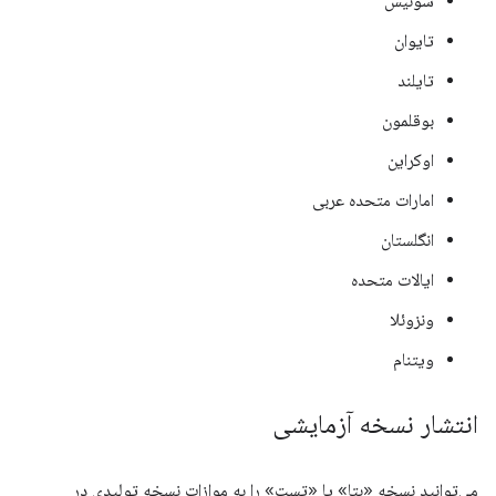
سوئیس
تایوان
تایلند
بوقلمون
اوکراین
امارات متحده عربی
انگلستان
ایالات متحده
ونزوئلا
ویتنام
انتشار نسخه آزمایشی
می‌توانید نسخه «بتا» یا «تست» را به موازات نسخه تولیدی در