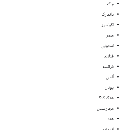
چک
دانمارک
اکوادور
مصر
استونی
فنلاند
فرانسه
آلمان
یونان
هنگ کنگ
مجارستان
هند
اندونزی