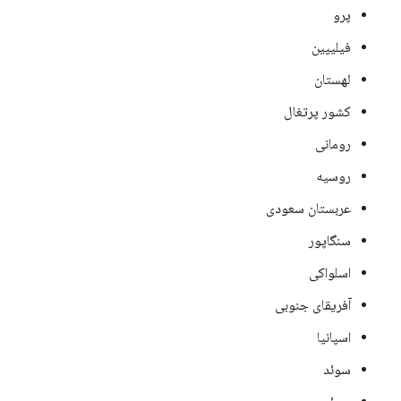
پرو
فیلیپین
لهستان
کشور پرتغال
رومانی
روسیه
عربستان سعودی
سنگاپور
اسلواکی
آفریقای جنوبی
اسپانیا
سوئد