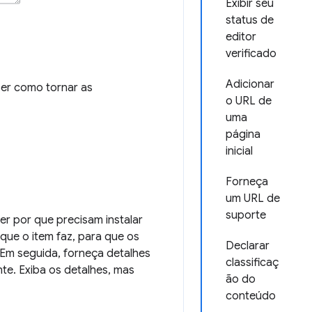
Exibir seu
status de
editor
verificado
Adicionar
er como tornar as
o URL de
uma
página
inicial
Forneça
um URL de
suporte
er por que precisam instalar
ue o item faz, para que os
Declarar
 Em seguida, forneça detalhes
classificaç
nte. Exiba os detalhes, mas
ão do
conteúdo