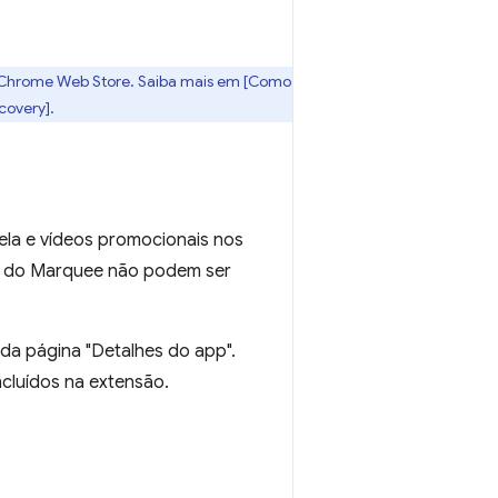
a Chrome Web Store. Saiba mais em [Como
covery].
ela e vídeos promocionais nos
al do Marquee não podem ser
 da página "Detalhes do app".
ncluídos na extensão.