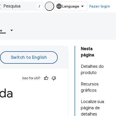
/
Fazer login
re
Nesta
página
Detalhes do
produto
Isso foi útil?
Recursos
 da
gráficos
Localize sua
página de
detalhes