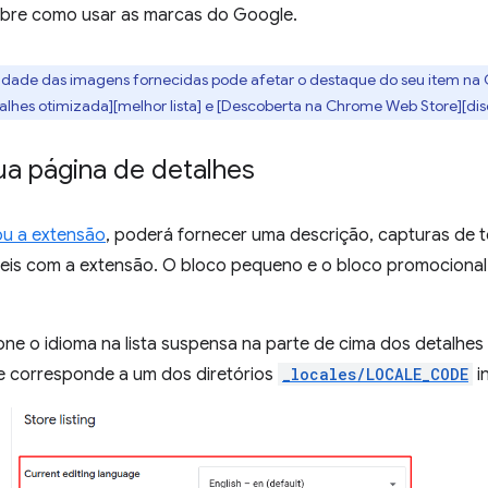
bre como usar as marcas do Google.
lidade das imagens fornecidas pode afetar o destaque do seu item n
alhes otimizada][melhor lista] e [Descoberta na Chrome Web Store][dis
ua página de detalhes
zou a extensão
, poderá fornecer uma descrição, capturas de t
veis com a extensão. O bloco pequeno e o bloco promocion
ione o idioma na lista suspensa na parte de cima dos detalhes
e corresponde a um dos diretórios
_locales/LOCALE_CODE
i