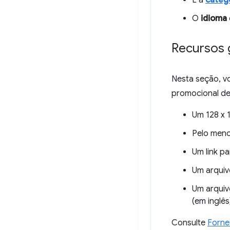
É a
catego
O
idioma
Recursos 
Nesta seção, v
promocional de 
Um 128 x 
Pelo men
Um link p
Um arquiv
Um arquiv
(em inglês
Consulte
Forne