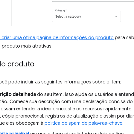
criar uma ótima página de informações do produto
para sab
 produto mais atrativas.
do produto
cê pode incluir as seguintes informações sobre o item:
rição detalhada
do seu item. Isso ajuda os usuários a entend
são. Comece sua descrição com uma declaração concisa do q
possam entender a ideia principal e os recursos rapidamente.
, cópia promocional, registros de atualização e assim por dia
que eles obedeçam à
política de spam de palavras-chave
.