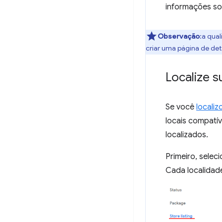
informações so
Observação
:a qua
criar uma página de det
Localize s
Se você
locali
locais compatí
localizados.
Primeiro, selec
Cada localidad