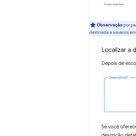
Observação
:por p
destinada a usuários em 
Localizar a 
Depois de escol
Se você oferece
descrição deta