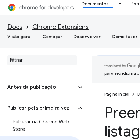
Documentos
Est
Docs
Chrome Extensions
Visão geral
Começar
Desenvolver
Como fazer
para seu idioma d
Antes da publicação
Página inicial
D
Pree
Publicar pela primeira vez
Publicar na Chrome Web
list
Store