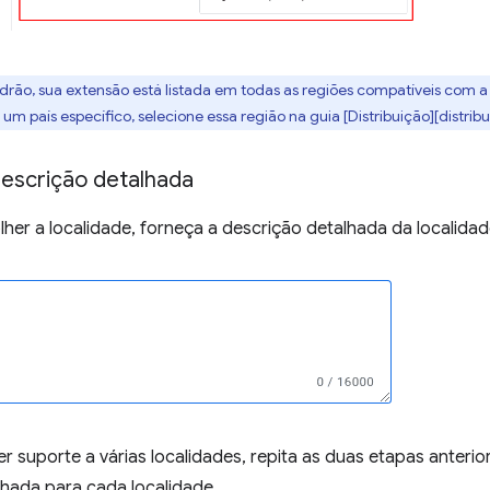
adrão, sua extensão está listada em todas as regiões compatíveis com 
um país específico, selecione essa região na guia [Distribuição][distribu
descrição detalhada
her a localidade, forneça a descrição detalhada da localidad
r suporte a várias localidades, repita as duas etapas anteri
lhada para cada localidade.