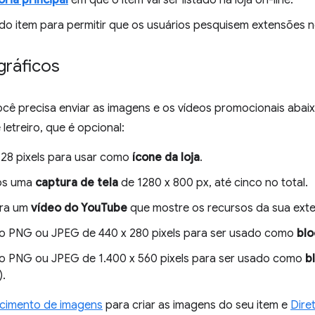
ria principal
em que o item vai ser listado na loja on-line.
do item para permitir que os usuários pesquisem extensões n
gráficos
ocê precisa enviar as imagens e os vídeos promocionais aba
letreiro, que é opcional:
128 pixels para usar como
ícone da loja
.
os uma
captura de tela
de 1280 x 800 px, até cinco no total.
ara um
vídeo do YouTube
que mostre os recursos da sua ext
o PNG ou JPEG de 440 x 280 pixels para ser usado como
blo
o PNG ou JPEG de 1.400 x 560 pixels para ser usado como
b
).
cimento de imagens
para criar as imagens do seu item e
Dire