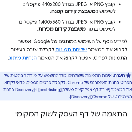
קובץ PNG או JPEG בגודל 440x280 פיקסלים
לשימוש כ
משבצת קידום קטנה
.
קובץ PNG או JPEG בגודל 1,400x560 פיקסלים
לשימוש בתור
משבצת קידום מכירות
.
למידע נוסף על השימוש במותגים של Google, אפשר
לקרוא את המאמר
שליחת תמונות
לקבלת עזרה בעיצוב
התמונות לפריט. אפשר לקרוא את המאמר
הנחיות מיתוג
.
הערה:
איכות התמונות ששולחים יכולה להשפיע על מידת הבולטוּת של
הפריט בחנות האינטרנט של Chrome. לקבלת פרטים נוספים, כדאי לקרוא
את המאמר [יצירת דף אפליקציה מעולה][best-listing] ו-[Discovery בחנות
האינטרנט של Chrome][Discovery].
התאמה של דף העסק לשוק המקומי