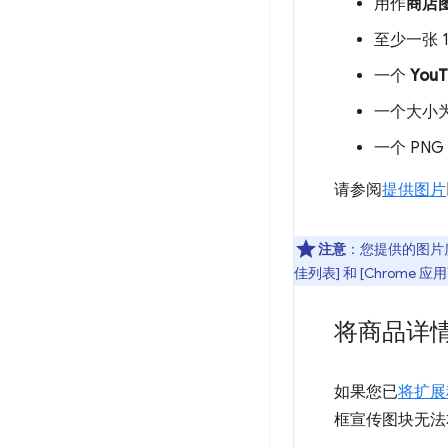
用作
商店
至少一张 1
一个
You
一个大小为 
一个 PNG
请参阅
提供图片
注意
：您提供的图片质
佳列表] 和 [Chrome 应
将商品详
如果您已
将扩展
框宣传图块无法