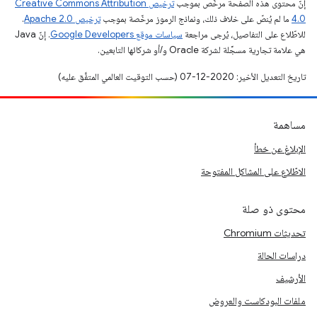
إنّ محتوى هذه الصفحة مرخّص بموجب
ترخيص Creative Commons Attribution
4.0‏
ما لم يُنصّ على خلاف ذلك، ونماذج الرموز مرخّصة بموجب
ترخيص Apache 2.0‏
.
للاطّلاع على التفاصيل، يُرجى مراجعة
سياسات موقع Google Developers‏
. إنّ Java
هي علامة تجارية مسجَّلة لشركة Oracle و/أو شركائها التابعين.
تاريخ التعديل الأخير: 2020-12-07 (حسب التوقيت العالمي المتفَّق عليه)
مساهمة
الإبلاغ عن خطأ
الاطّلاع على المشاكل المفتوحة
محتوى ذو صلة
تحديثات Chromium
دراسات الحالة
الأرشيف
ملفات البودكاست والعروض