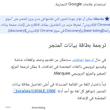
استخدام علامات Google التجارية.
ملاحظة:
يمكن أن تؤثر جودة الصور التي تقدّمها في مدى بروز العنصر على "سوق
Chrome الإلكتروني". لمعرفة مزيد من التفاصيل، يمكنك الاطّلاع على [إنشاء صفحة بيانات
رائعة][best-listing] و[Discovery في سوق Chrome الإلكتروني][discovery].
ترجمة بطاقة بيانات المتجر
في حال
ترجمة إضافتك
، ستتمكن من تقديم وصف ولقطات شاشة
وفيديو ترويجي باللغات المعتمدة في إضافتك. لا يمكن ترجمة المربّع
الصغير والمربّع الترويجي Marquee.
ابدأ باختيار اللغة من القائمة المنسدلة في أعلى تفاصيل بطاقة بيانات
المتجر. تتوافق كل لغة مع أحد أدلة
_locales/LOCALE_CODE
المضمّنة في الإضافة.