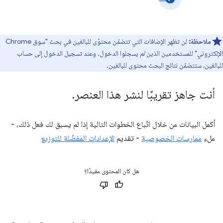
ملاحظة:
لن تظهر الإضافات التي تتضمّن محتوًى للبالغين في بحث "سوق Chrome
الإلكتروني" للمستخدمين الذين
لم
يسجلوا الدخول. وعند تسجيل الدخول إلى حساب
للبالغين، ستتضمّن نتائج البحث محتوى للبالغين.
أنت جاهز تقريبًا لنشر هذا العنصر
.
أكمل البيانات من خلال اتّباع الخطوات التالية إذا لم يسبق لك فعل ذلك، -
ملء
ممارسات الخصوصية
- تقديم
الإعدادات المفضّلة للتوزيع
هل كان المحتوى مفيدًا؟