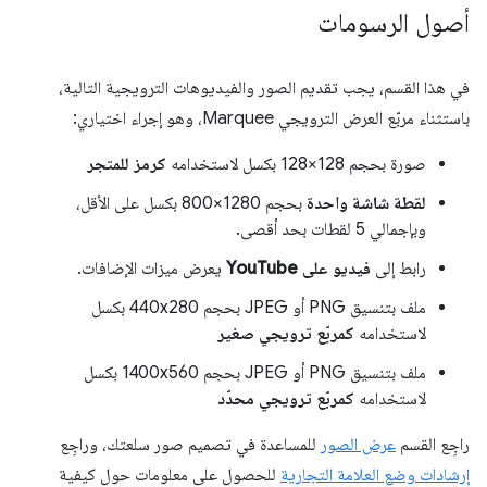
أصول الرسومات
في هذا القسم، يجب تقديم الصور والفيديوهات الترويجية التالية،
باستثناء مربّع العرض الترويجي Marquee، وهو إجراء اختياري:
صورة بحجم 128×128 بكسل لاستخدامه
كرمز للمتجر
لقطة شاشة واحدة
بحجم 1280×800 بكسل على الأقل،
وبإجمالي 5 لقطات بحد أقصى.
رابط إلى
فيديو على YouTube
يعرض ميزات الإضافات.
ملف بتنسيق PNG أو JPEG بحجم 440x280 بكسل
لاستخدامه
كمربّع ترويجي صغير
ملف بتنسيق PNG أو JPEG بحجم 1400x560 بكسل
لاستخدامه
كمربّع ترويجي محدّد
راجِع القسم
عرض الصور
للمساعدة في تصميم صور سلعتك، وراجِع
إرشادات وضع العلامة التجارية
للحصول على معلومات حول كيفية