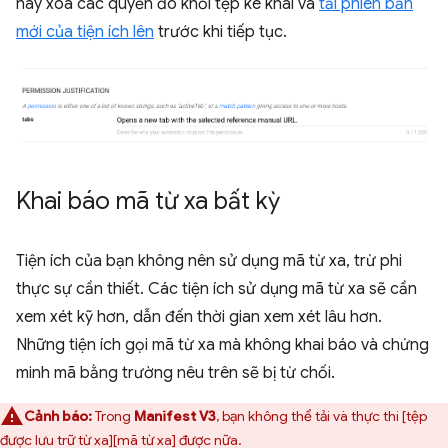
hãy xoá các quyền đó khỏi tệp kê khai và
tải phiên bản
mới của tiện ích lên
trước khi tiếp tục.
Khai báo mã từ xa bất kỳ
Tiện ích của bạn không nên sử dụng mã từ xa, trừ phi
thực sự cần thiết. Các tiện ích sử dụng mã từ xa sẽ cần
xem xét kỹ hơn, dẫn đến thời gian xem xét lâu hơn.
Những tiện ích gọi mã từ xa mà không khai báo và chứng
minh mã bằng trường nêu trên sẽ bị từ chối.
Cảnh báo:
Trong
Manifest V3
, bạn không thể tải và thực thi [tệp
được lưu trữ từ xa][mã từ xa] được nữa.