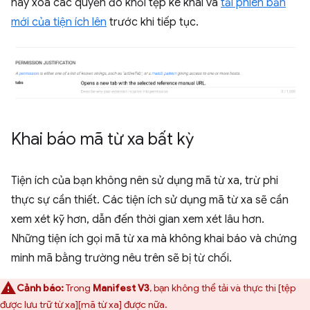
hãy xoá các quyền đó khỏi tệp kê khai và
tải phiên bản
mới của tiện ích lên
trước khi tiếp tục.
Khai báo mã từ xa bất kỳ
Tiện ích của bạn không nên sử dụng mã từ xa, trừ phi
thực sự cần thiết. Các tiện ích sử dụng mã từ xa sẽ cần
xem xét kỹ hơn, dẫn đến thời gian xem xét lâu hơn.
Những tiện ích gọi mã từ xa mà không khai báo và chứng
minh mã bằng trường nêu trên sẽ bị từ chối.
Cảnh báo:
Trong
Manifest V3
, bạn không thể tải và thực thi [tệp
được lưu trữ từ xa][mã từ xa] được nữa.