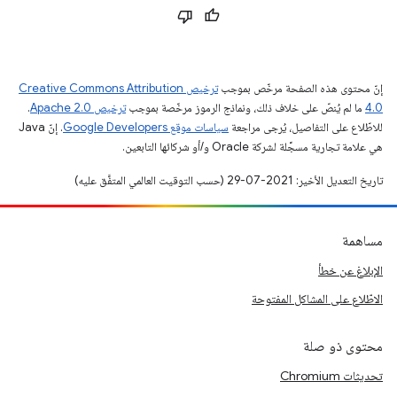
إنّ محتوى هذه الصفحة مرخّص بموجب
ترخيص Creative Commons Attribution
4.0‏
ما لم يُنصّ على خلاف ذلك، ونماذج الرموز مرخّصة بموجب
ترخيص Apache 2.0‏
.
للاطّلاع على التفاصيل، يُرجى مراجعة
سياسات موقع Google Developers‏
. إنّ Java
هي علامة تجارية مسجَّلة لشركة Oracle و/أو شركائها التابعين.
تاريخ التعديل الأخير: 2021-07-29 (حسب التوقيت العالمي المتفَّق عليه)
مساهمة
الإبلاغ عن خطأ
الاطّلاع على المشاكل المفتوحة
محتوى ذو صلة
تحديثات Chromium