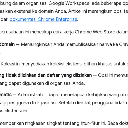
abung dalam organisasi Google Workspace, ada beberapa op
sikan ekstensi ke domain Anda. Artikel ini merangkum opsi ter
 dari
dokumentasi Chrome Enterprise
.
 perusahaan ini mencakup cara kerja Chrome Web Store dal
 domain
— Memungkinkan Anda memublikasikan hanya ke Chro
.
Koleksi ini menyediakan koleksi ekstensi pilihan khusus untuk 
ng tidak diizinkan dan daftar yang diizinkan
— Opsi ini memu
yang dapat digunakan di organisasi Anda.
omatis
— Administrator dapat menetapkan kebijakan yang oto
bagi pengguna di organisasi. Setelah diinstal, pengguna tidak
 ekstensi ini.
memberikan ringkasan singkat tentang fitur-fitur ini. Baca d