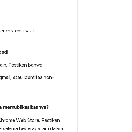
r ekstensi saat
badi.
main. Pastikan bahwa:
mail) atau identitas non-
a memublikasikannya?
Chrome Web Store. Pastikan
ya selama beberapa jam dalam