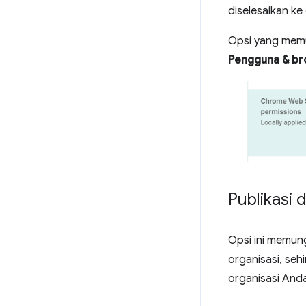
diselesaikan k
Opsi yang memu
Pengguna & br
Publikasi 
Opsi ini memun
organisasi, seh
organisasi Anda