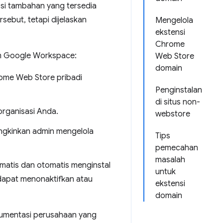
si tambahan yang tersedia
sebut, tetapi dijelaskan
Mengelola
ekstensi
Chrome
am Google Workspace:
Web Store
domain
me Web Store pribadi
Penginstalan
di situs non-
organisasi Anda.
webstore
ngkinkan admin mengelola
Tips
pemecahan
masalah
matis dan otomatis menginstal
untuk
 dapat menonaktifkan atau
ekstensi
domain
okumentasi perusahaan yang