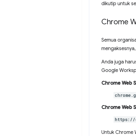
dikutip untuk s
Chrome We
Semua organisa
mengaksesnya, 
Anda juga haru
Google Worksp
Chrome Web St
chrome.g
Chrome Web St
https://
Untuk Chrome We