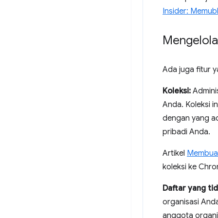
Insider: Memub
Mengelola
Ada juga fitur 
Koleksi:
Adminis
Anda. Koleksi i
dengan yang ada
pribadi Anda.
Artikel
Membuat 
koleksi ke Chr
Daftar yang tid
organisasi Anda
anggota organi