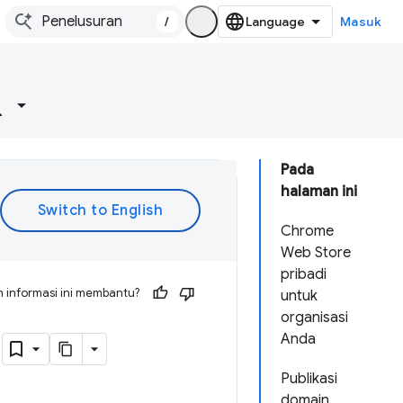
/
Masuk
Pada
halaman ini
Chrome
Web Store
pribadi
 informasi ini membantu?
untuk
organisasi
n
Anda
Publikasi
domain