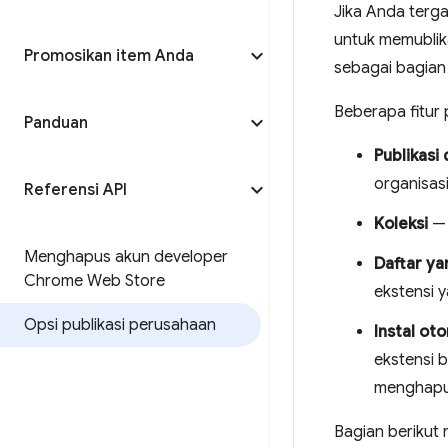
Jika Anda terg
untuk memublika
Promosikan item Anda
sebagai bagian
Beberapa fitur
Panduan
Publikasi
organisasi
Referensi API
Koleksi
— 
Menghapus akun developer
Daftar ya
Chrome Web Store
ekstensi 
Opsi publikasi perusahaan
Instal ot
ekstensi 
menghapus
Bagian berikut 