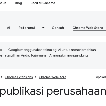
asus
Blog
Baru di Chrome
AI
Referensi
Contoh
Chrome Web Store
Google menggunakan teknologi AI untuk menerjemahkan
bahasa pilihan Anda. Terjemahan AI mungkin mengandung
Chrome Extensions
Chrome Web Store
Apakah
publikasi perusahaa