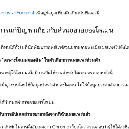
onInstallForcelist
เพื่อดูข้อมูลเพิ่มเติมเกี่ยวกับฟีเจอร์นี้
การแก้ปัญหาเกี่ยวกับส่วนขยายของโดเมน
หาที่พบได้ทั่วไปที่นักพัฒนาซอฟต์แวร์ส่วนขยายอาจพบเมื่อเผยแพร่ไปยังโ
อก "เฉพาะโดเมนของฉัน" ในตัวเลือกการเผยแพร่ส่วนตัว
้เฉพาะผู้ใช้โดเมนเมื่อมีการเปิดใช้งานสำหรับโดเมน ตรวจสอบดังนี้
อเข้าสู่ระบบโดยใช้ข้อมูลประจำตัวของโดเมน ไม่ใช่ข้อมูลประจำตัวสาธารณะ 
บได้กำหนดค่าการเผยแพร่โดเมน
ได้รับการอัปเดตส่วนขยายหลังจากที่ฉันเผยแพร่แล้ว
าสักพักในการดึงอัปเดตจาก Chrome เว็บสโตร์ ตรวจสอบว่าผู้ใช้ได้ลงชื่