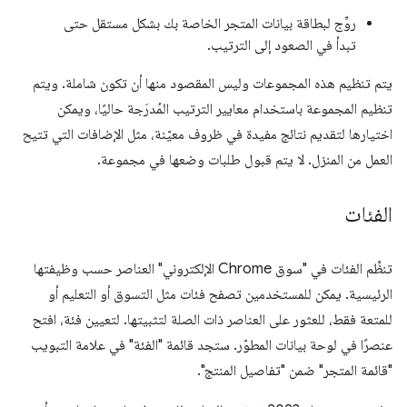
روِّج لبطاقة بيانات المتجر الخاصة بك بشكل مستقل حتى
تبدأ في الصعود إلى الترتيب.
يتم تنظيم هذه المجموعات وليس المقصود منها أن تكون شاملة. ويتم
تنظيم المجموعة باستخدام معايير الترتيب المُدرَجة حاليًا، ويمكن
اختيارها لتقديم نتائج مفيدة في ظروف معيّنة، مثل الإضافات التي تتيح
العمل من المنزل. لا يتم قبول طلبات وضعها في مجموعة.
الفئات
تنظِّم الفئات في "سوق Chrome الإلكتروني" العناصر حسب وظيفتها
الرئيسية. يمكن للمستخدمين تصفح فئات مثل التسوق أو التعليم أو
للمتعة فقط، للعثور على العناصر ذات الصلة لتثبيتها. لتعيين فئة، افتح
عنصرًا في لوحة بيانات المطوّر. ستجد قائمة "الفئة" في علامة التبويب
"قائمة المتجر" ضمن "تفاصيل المنتج".