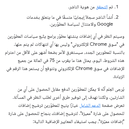
تم
التحقق
من هوية الناشر.
أنشأ الناشر سجلاً إيجابيًا متسقًا في ما يتعلق بخدمات
Google والامتثال لسياسة المطوّرين.
وسيتم النظر في أي إضافات ينشئها مطوّر برامج يتّبع سياسات المطوّرين
في "سوق Chrome الإلكتروني" وليس بها أي انتهاكات لم يتم حلها.
بالنسبة للمطورين الجدد، سيستغرق الأمر بضعة أشهر على الأقل من احترام
هذه الشروط. اليوم، يمثل هذا ما يقرب من 75 في المائة من جميع
الإضافات في سوق Chrome الإلكتروني ونتوقع أن يستمر هذا الرقم في
الزيادة.
يُرجى العِلم أنّه لا يمكن للمطوّرين الدفع مقابل الحصول على أي من
الشارتين، ولكننا نهدف إلى توفير طرق أخرى لطلب النظر في المسألة.
تعرض صفحة
الدعم الشامل
خيارًا يتيح للمطوّرين ترشيح إضافات
للحصول على شارة "مميزة". لترشيح إضافتك بنجاح للحصول على شارة
"إضافات مميّزة"، يجب استيفاء المعايير الإضافية التالية: