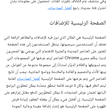
وفي منتصف عام 2023، تغيّرت الفئات. للحصول على معلومات بشأن
اختيار فئة جديدة، راجِع
أفضل الممارسات
.
الصفحة الرئيسية للإضافات
الصفحة الرئيسية هي المكان الذي نبرز فيه الإضافات والمظاهر الرائعة التي
نعتقد أن المستخدمين سيحبونها. ينتقل المستخدمون إلى هذه الصفحة
للعثور على العناصر الجديدة والمثيرة للاهتمام التي يوصي بها المحررون
لدينا. ينظّم محررو Chrome العناصر ليتم عرضها في المجموعات التي
يتم تسويقها والظلام الدوّار استنادًا إلى مجموعة متنوعة من العوامل، من
بينها الأداء والتصميم والفائدة والملاءمة وواسع الجاذبية. يجب أن تتّبع
العناصر التي يتم عرضها على الصفحة الرئيسية
أفضل الممارسات
العامة
ليتم النظر فيها، ولكن لا توجد قائمة تحقّق محدّدة يمكن لمطوّري البرامج
اتّباعها لضمان عرض المنتجات. لا يمكن للمطوّرين الدفع مقابل إبرازهم على
الصفحة الرئيسية. إن أفضل شيء يمكن أن يفعله المطور لزيادة فرص
ظهوره على الصفحة الرئيسية هو إنشاء إضافة مفيدة وعالية الجودة