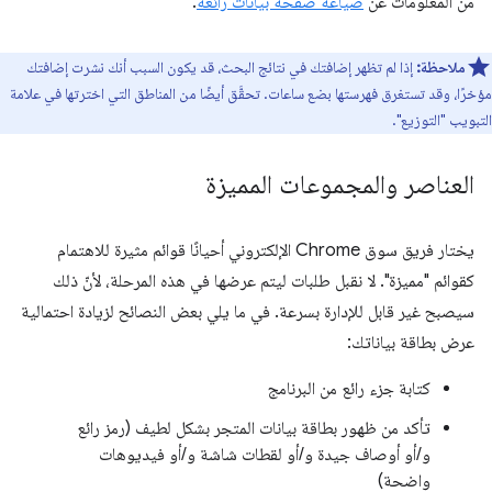
من المعلومات عن
صياغة صفحة بيانات رائعة
.
ملاحظة:
إذا لم تظهر إضافتك في نتائج البحث، قد يكون السبب أنك نشرت إضافتك
مؤخرًا، وقد تستغرق فهرستها بضع ساعات. تحقَّق أيضًا من المناطق التي اخترتها في علامة
التبويب "التوزيع".
العناصر والمجموعات المميزة
يختار فريق سوق Chrome الإلكتروني أحيانًا قوائم مثيرة للاهتمام
كقوائم "مميزة". لا نقبل طلبات ليتم عرضها في هذه المرحلة، لأنّ ذلك
سيصبح غير قابل للإدارة بسرعة. في ما يلي بعض النصائح لزيادة احتمالية
عرض بطاقة بياناتك:
كتابة جزء رائع من البرنامج
تأكد من ظهور بطاقة بيانات المتجر بشكل لطيف (رمز رائع
و/أو أوصاف جيدة و/أو لقطات شاشة و/أو فيديوهات
واضحة)