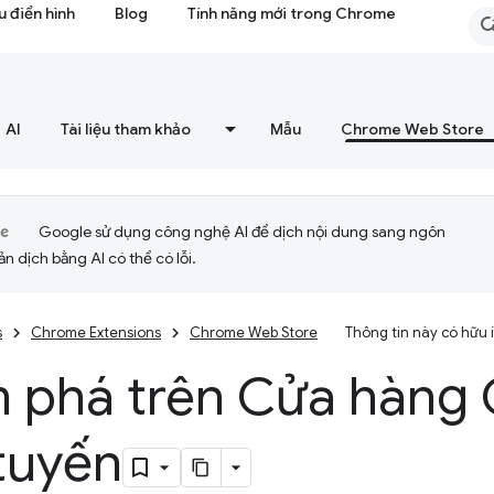
 điển hình
Blog
Tính năng mới trong Chrome
AI
Tài liệu tham khảo
Mẫu
Chrome Web Store
Google sử dụng công nghệ AI để dịch nội dung sang ngôn
ản dịch bằng AI có thể có lỗi.
s
Chrome Extensions
Chrome Web Store
Thông tin này có hữu
 phá trên Cửa hàng
tuyến