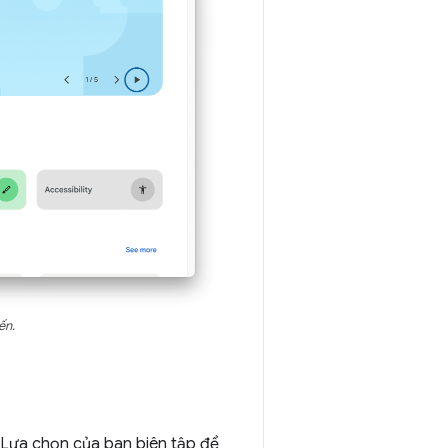
ến.
 Lựa chọn của ban biên tập để