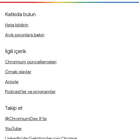
Katkıda bulun
Hata bildirin
Açık sorunlara bakın
İlgili içerik
Chromium güncellemeleri
Örnek olaylar
Arşivle
Podcast'ler ve programlar
Takip et
@ChromiumDev X'te
YouTube
LinkedIn'de Geliştiriciler için Chrome