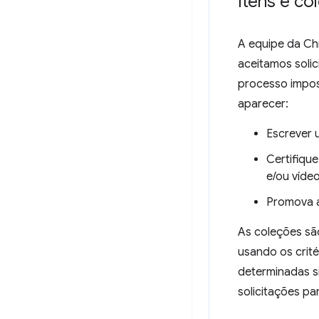
Itens e c
A equipe da Ch
aceitamos soli
processo imposs
aparecer:
Escrever 
Certifique
e/ou vídeo
Promova a
As coleções sã
usando os crité
determinadas s
solicitações pa