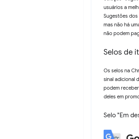
usuários a melh
Sugestões dos 
mas não há uma 
não podem paga
Selos de i
Os selos na Ch
sinal adicional
podem receber 
deles em promo
Selo "Em de