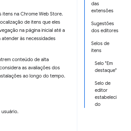
das
extensões
s itens na Chrome Web Store.
localização de itens que eles
Sugestões
gação na página inicial até a
dos editores
a atender às necessidades
Selos de
itens
ntrem conteúdo de alta
Selo "Em
 considera as avaliações dos
destaque"
nstalações ao longo do tempo.
Selo de
editor
estabeleci
do
 usuário.