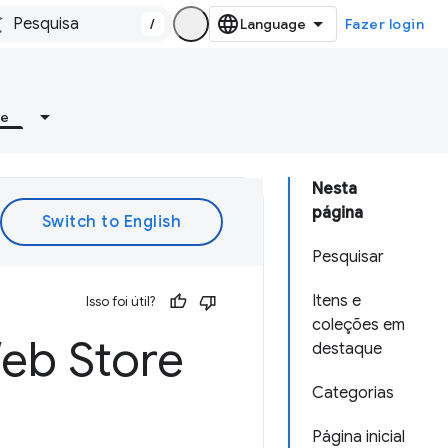
/
Fazer login
re
Nesta
página
Pesquisar
Itens e
Isso foi útil?
coleções em
eb Store
destaque
Categorias
Página inicial