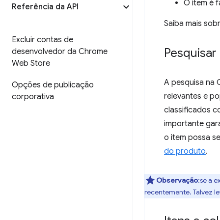
O item é f
Referência da API
Saiba mais sob
Excluir contas de
Pesquisar
desenvolvedor da Chrome
Web Store
A pesquisa na 
Opções de publicação
relevantes e po
corporativa
classificados c
importante gara
o item possa s
do produto
.
Observação
:se a 
recentemente. Talvez lev