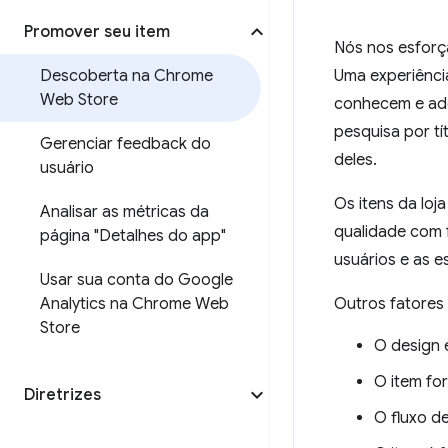
Promover seu item
Nós nos esforç
Descoberta na Chrome
Uma experiência
Web Store
conhecem e ado
pesquisa por t
Gerenciar feedback do
deles.
usuário
Os itens da loj
Analisar as métricas da
qualidade com f
página "Detalhes do app"
usuários e as 
Usar sua conta do Google
Analytics na Chrome Web
Outros fatores 
Store
O design 
O item fo
Diretrizes
O fluxo de