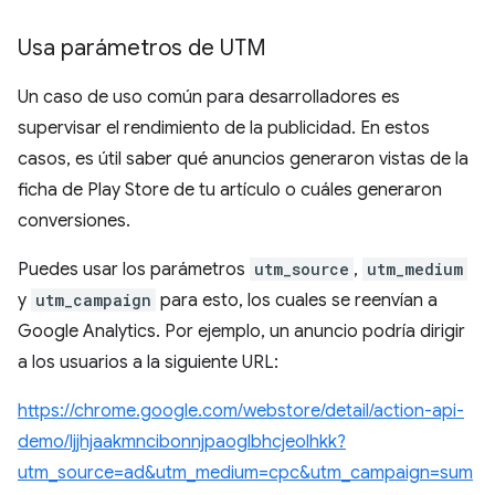
Usa parámetros de UTM
Un caso de uso común para desarrolladores es
supervisar el rendimiento de la publicidad. En estos
casos, es útil saber qué anuncios generaron vistas de la
ficha de Play Store de tu artículo o cuáles generaron
conversiones.
Puedes usar los parámetros
utm_source
,
utm_medium
y
utm_campaign
para esto, los cuales se reenvían a
Google Analytics. Por ejemplo, un anuncio podría dirigir
a los usuarios a la siguiente URL:
https://chrome.google.com/webstore/detail/action-api-
demo/ljjhjaakmncibonnjpaoglbhcjeolhkk?
utm_source=ad&utm_medium=cpc&utm_campaign=sum