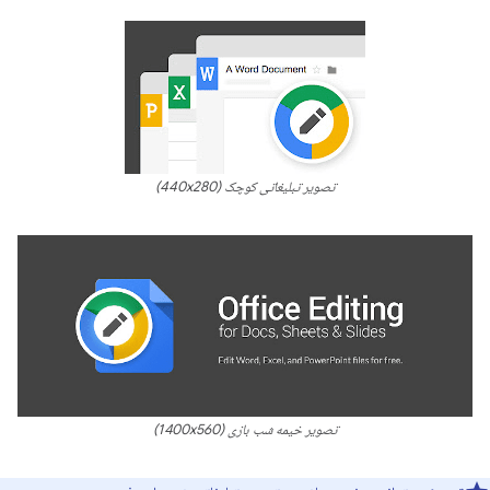
تصویر تبلیغاتی کوچک (440x280)
تصویر خیمه شب بازی (1400x560)