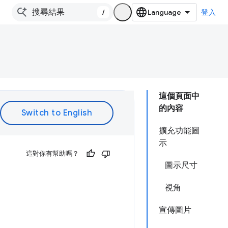
/
登入
這個頁面中
的內容
擴充功能圖
示
這對你有幫助嗎？
圖示尺寸
視角
宣傳圖片