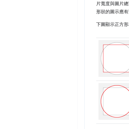
片寬度與圖片總寬
形狀的圖示應有
下圖顯示正方形