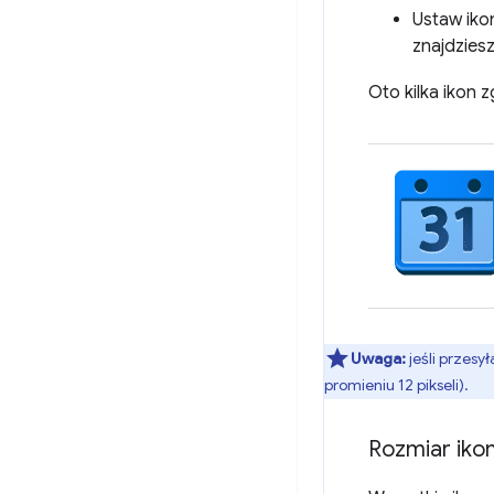
Ustaw iko
znajdziesz
Oto kilka ikon 
Uwaga:
jeśli przesy
promieniu 12 pikseli).
Rozmiar iko