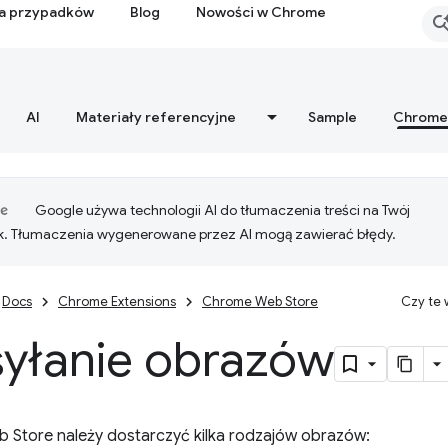
ia przypadków
Blog
Nowości w Chrome
AI
Materiały referencyjne
Sample
Chrome
Google używa technologii AI do tłumaczenia treści na Twój
k. Tłumaczenia wygenerowane przez AI mogą zawierać błędy.
Docs
Chrome Extensions
Chrome Web Store
Czy te
syłanie obrazów
Store należy dostarczyć kilka rodzajów obrazów: