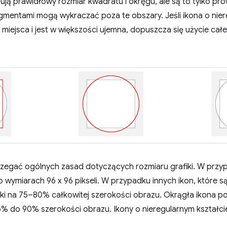
ją prawidłowy rozmiar kwadratu i okręgu, ale są to tylko pr
gmentami mogą wykraczać poza te obszary. Jeśli ikona o nier
 miejsca i jest w większości ujemna, dopuszcza się użycie ca
zegać ogólnych zasad dotyczących rozmiaru grafiki. W przy
o wymiarach 96 x 96 pikseli. W przypadku innych ikon, które 
iki na 75–80% całkowitej szerokości obrazu. Okrągła ikona p
 85% do 90% szerokości obrazu. Ikony o nieregularnym kształ