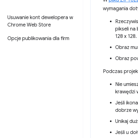
W
pliku ZIP roz
wymagania dot
Usuwanie kont dewelopera w
Rzeczywis
Chrome Web Store
pikseli n
128 x 128
Opcje publikowania dla firm
Obraz mus
Obraz pow
Podczas projek
Nie umies
krawędzi w
Jeśli ikon
dobrze wy
Unikaj du
Jeśli u do