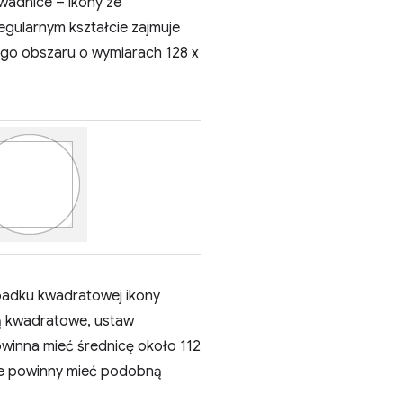
owadnice – ikony ze
egularnym kształcie zajmuje
łego obszaru o wymiarach 128 x
padku kwadratowej ikony
są kwadratowe, ustaw
owinna mieć średnicę około 112
cie powinny mieć podobną