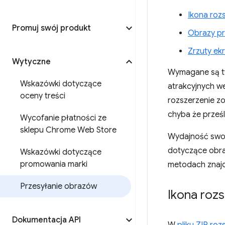
Ikona roz
Promuj swój produkt
Obrazy p
Zrzuty ek
Wytyczne
Wymagane są ty
Wskazówki dotyczące
atrakcyjnych w
oceny treści
rozszerzenie z
chyba że prześ
Wycofanie płatności ze
sklepu Chrome Web Store
Wydajność swo
dotyczące obraz
Wskazówki dotyczące
promowania marki
metodach znajd
Przesyłanie obrazów
Ikona rozs
Dokumentacja API