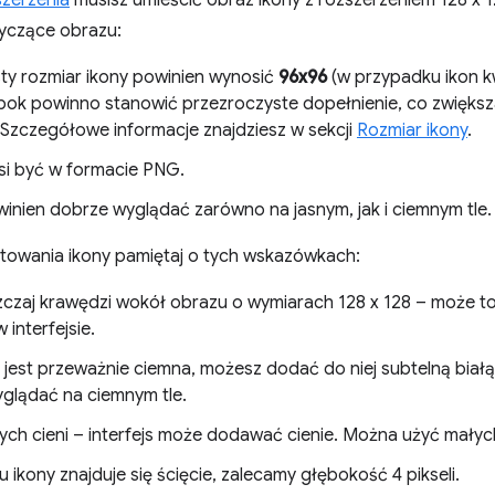
szerzenia
musisz umieścić obraz ikony z rozszerzeniem 128 x 12
yczące obrazu:
ty rozmiar ikony powinien wynosić
96x96
(w przypadku ikon 
a bok powinno stanowić przezroczyste dopełnienie, co zwiększ
. Szczegółowe informacje znajdziesz w sekcji
Rozmiar ikony
.
i być w formacie PNG.
inien dobrze wyglądać zarówno na jasnym, jak i ciemnym tle.
towania ikony pamiętaj o tych wskazówkach:
zczaj krawędzi wokół obrazu o wymiarach 128 x 128 – może
 interfejsie.
a jest przeważnie ciemna, możesz dodać do niej subtelną biał
glądać na ciemnym tle.
żych cieni – interfejs może dodawać cienie. Można użyć małych
łu ikony znajduje się ścięcie, zalecamy głębokość 4 pikseli.