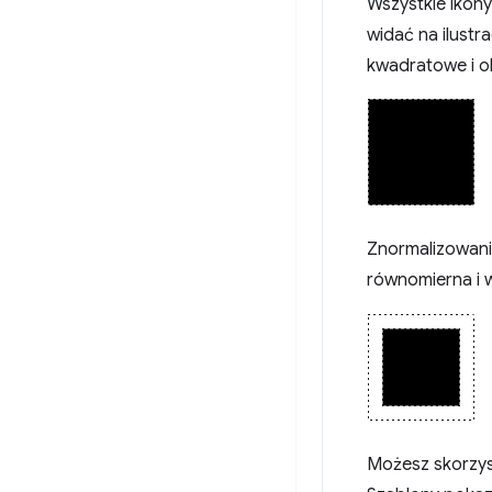
Wszystkie ikony
widać na ilustr
kwadratowe i ok
Znormalizowanie
równomierna i w
Możesz skorzyst