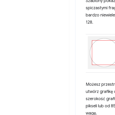
Szablony pokazu
spiczastymi fra
bardzo niewiele
128.
Możesz przestr
utwórz grafikę 
szerokość graf
pikseli lub od
wagę.