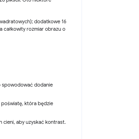
8 pikseli. Oto niektóre
kwadratowych); dodatkowe 16
a całkowity rozmiar obrazu o
 to spowodować dodanie
ą poświatę, która będzie
 cieni, aby uzyskać kontrast.