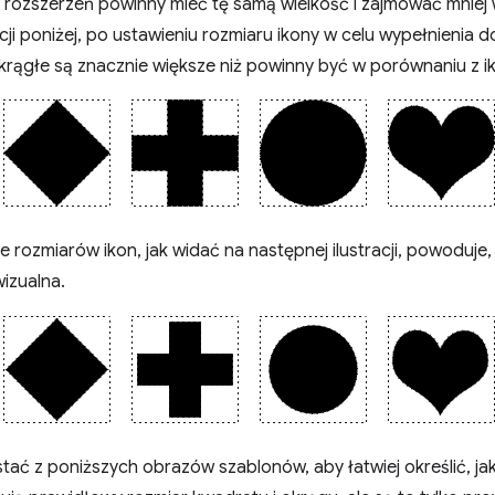
 rozszerzeń powinny mieć tę samą wielkość i zajmować mniej 
acji poniżej, po ustawieniu rozmiaru ikony w celu wypełnienia
rągłe są znacznie większe niż powinny być w porównaniu z ik
 rozmiarów ikon, jak widać na następnej ilustracji, powoduje, 
izualna.
ać z poniższych obrazów szablonów, aby łatwiej określić, ja