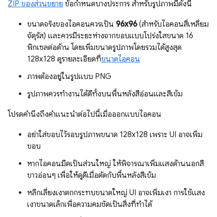
ZIP ของส่วนขยาย
ข้อกำหนดบางประการ สำหรับรูปภาพมีดังนี้
ขนาดจริงของไอคอนควรเป็น
96x96
(สำหรับไอคอนสี่เหลี่ยม
จัตุรัส) และควรมีระยะห่างจากขอบแบบโปร่งใสขนาด 16
พิกเซลต่อด้าน โดยเพิ่มขนาดรูปภาพโดยรวมได้สูงสุด
128x128 ดูรายละเอียดที่
ขนาดไอคอน
ภาพต้องอยู่ในรูปแบบ PNG
รูปภาพควรทำงานได้ดีทั้งบนพื้นหลังสีอ่อนและสีเข้ม
โปรดคำนึงถึงคำแนะนำต่อไปนี้เมื่อออกแบบไอคอน
อย่าใส่ขอบไว้รอบรูปภาพขนาด 128x128 เพราะ UI อาจเพิ่ม
ขอบ
หากไอคอนมืดเป็นส่วนใหญ่ ให้พิจารณาเพิ่มแสงด้านนอกสี
ขาวอ่อนๆ เพื่อให้ดูดีเมื่อตัดกับพื้นหลังสีเข้ม
หลีกเลี่ยงเงาตกกระทบขนาดใหญ่ UI อาจเพิ่มเงา การใช้แสง
เงาขนาดเล็กเพื่อความคมชัดเป็นสิ่งที่ทำได้