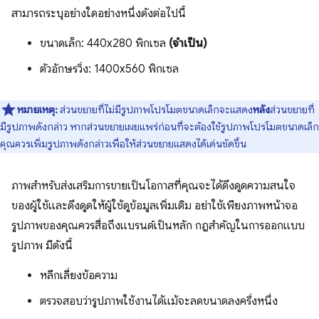
สามารถระบุอย่างใดอย่างหนึ่งดังต่อไปนี้
ขนาดเล็ก: 440x280 พิกเซล
(จำเป็น)
ตัวอักษรวิ่ง: 1400x560 พิกเซล
หมายเหตุ:
ส่วนขยายที่ไม่มีรูปภาพโปรโมตขนาดเล็กจะแสดง
หลัง
ส่วนขยายที่
มีรูปภาพดังกล่าว หากส่วนขยายเผยแพร่ก่อนที่จะต้องใช้รูปภาพโปรโมตขนาดเล็ก
คุณควรเพิ่มรูปภาพดังกล่าวเพื่อให้ส่วนขยายแสดงได้เด่นชัดขึ้น
ภาพสำหรับส่งเสริมการขายเป็นโอกาสที่คุณจะได้ดึงดูดความสนใจ
ของผู้ใช้และดึงดูดให้ผู้ใช้ดูข้อมูลเพิ่มเติม อย่าใช้เพียงภาพหน้าจอ
รูปภาพของคุณควรสื่อถึงแบรนด์เป็นหลัก กฎสำคัญในการออกแบบ
รูปภาพ มีดังนี้
หลีกเลี่ยงข้อความ
ตรวจสอบว่ารูปภาพใช้งานได้แม้จะลดขนาดลงครึ่งหนึ่ง