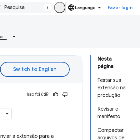
/
Fazer login
re
Nesta
página
Testar sua
extensão na
Isso foi útil?
produção
Revisar o
manifesto
Compactar
nviar a extensão para a
arquivos de