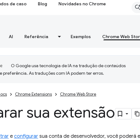
udos de caso
Blog
Novidades no Chrome
AI
Referência
Exemplos
Chrome Web Sto
O Google usa tecnologia de IA na tradução de conteúdos
e preferência. As traduções com IA podem ter erros.
ocs
Chrome Extensions
Chrome Web Store
arar sua extensão
trar
e
configurar
sua conta de desenvolvedor, você poderá e