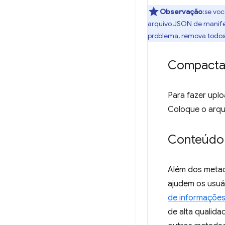
Observação
:se voc
arquivo JSON de manifes
problema, remova todos
Compactar
Para fazer upl
Coloque o arqu
Conteúdo 
Além dos metad
ajudem os usuá
de informaçõe
de alta qualida