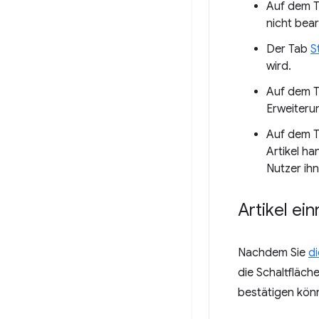
Auf dem T
nicht bear
Der Tab
S
wird.
Auf dem 
Erweiteru
Auf dem 
Artikel ha
Nutzer ih
Artikel ei
Nachdem Sie
d
die Schaltfläch
bestätigen könn