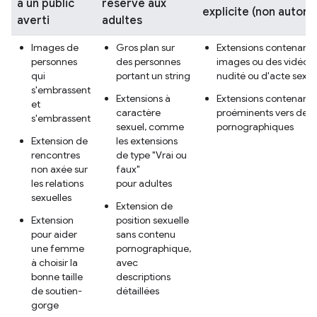
à un public
réservé aux
explicite (non autori
averti
adultes
Images de
Gros plan sur
Extensions contenant 
personnes
des personnes
images ou des vidéos
qui
portant un string
nudité ou d'acte sexue
s'embrassent
Extensions à
Extensions contenant d
et
caractère
proéminents vers des s
s'embrassent
sexuel, comme
pornographiques
Extension de
les extensions
rencontres
de type "Vrai ou
non axée sur
faux"
les relations
pour adultes
sexuelles
Extension de
Extension
position sexuelle
pour aider
sans contenu
une femme
pornographique,
à choisir la
avec
bonne taille
descriptions
de soutien-
détaillées
gorge