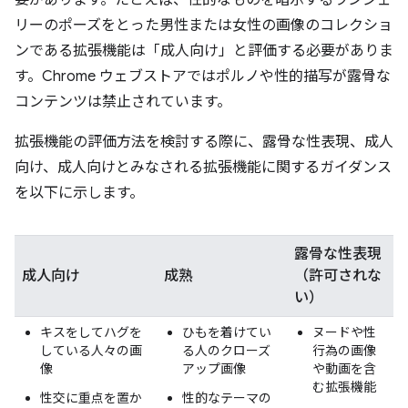
要があります。たとえば、性的なものを暗示するランジェ
リーのポーズをとった男性または女性の画像のコレクショ
ンである拡張機能は「成人向け」と評価する必要がありま
す。Chrome ウェブストアではポルノや性的描写が露骨な
コンテンツは禁止されています。
拡張機能の評価方法を検討する際に、露骨な性表現、成人
向け、成人向けとみなされる拡張機能に関するガイダンス
を以下に示します。
露骨な性表現
成人向け
成熟
（許可されな
い）
キスをしてハグを
ひもを着けてい
ヌードや性
している人々の画
る人のクローズ
行為の画像
像
アップ画像
や動画を含
む拡張機能
性交に重点を置か
性的なテーマの