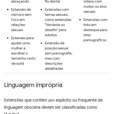
abraçando
fio dental
vídeos com
nudez ou atos
Extensão de
Extensões com
sexuais
namoro sem
temas sexuais,
foco em
como extensões
Extensões com
relações
"Verdade ou
links em
sexuais
desafio" para
destaque para
adultos
sites
Extensão para
pornográficos
ajudar uma
Extensão de
mulher a
posição sexual
escolher o
sem pornografia,
tamanho certo
mas com
de sutiã
descrições
detalhadas
Linguagem imprópria
Extensões que contêm uso explícito ou frequente de
linguagem obscena devem ser classificadas como