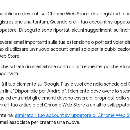
pubblicare elementi sul Chrome Web Store, devi registrarti 
gistrazione una tantum. Quando crei il tuo account sviluppatore
uppatore. Di seguito sono riportati alcuni suggerimenti sull'indi
everai email importanti sulla tua estensione o potresti voler el
o di utilizzare un nuovo account email solo per la pubblicazion
eb Store.
che si tratti di un'email che controlli di frequente, poiché è lì ch
portanti.
già il tuo elemento su Google Play e vuoi che nella scheda de
n link "Disponibile per Android", l'elemento deve avere lo ste
y ed entrambi gli elementi devono essere di proprietà dello 
rire il tuo articolo del Chrome Web Store a un altro sviluppato
nte hai
eliminato il tuo account sviluppatore di Chrome Web S
 email associata per crearne una nuova.