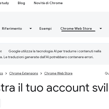
study
Blog
Novità di Chrome
Riferimento
Esempi
Chrome Web Store
Google utilizza la tecnologia AI per tradurre i contenuti nella
ta. Le traduzioni generate dall'AI potrebbero contenere errori.
cs
Chrome Extensions
Chrome Web Store
Qu
tra il tuo account sv