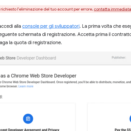
 richiesto l'eliminazione del tuo account per errore,
contatta immediatam
 accedi alla
console per gli sviluppatori
. La prima volta che es
seguente schermata di registrazione. Accetta prima il contratto 
aga la quota di registrazione.